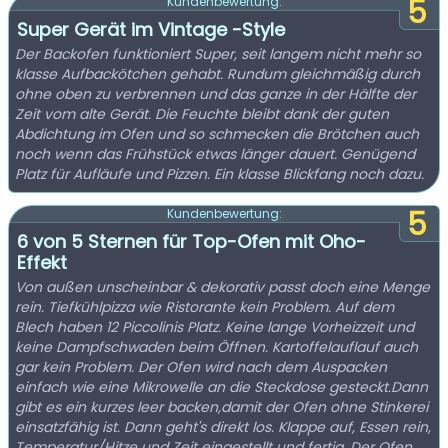
5
Kundenbewertung:
Super Gerät im Vintage -Style
Der Backofen funktioniert Super, seit langem nicht mehr so
klasse Aufbackötchen gehabt. Rundum gleichmäßig durch
ohne oben zu verbrennen und das ganze in der Hälfte der
Zeit vom alte Gerät. Die Feuchte bleibt dank der guten
Abdichtung im Ofen und so schmecken die Brötchen auch
noch wenn das Frühstück etwas länger dauert. Genügend
Platz für Aufläufe und Pizzen. Ein klasse Blickfang noch dazu.
5
Kundenbewertung:
6 von 5 Sternen für Top-Ofen mit Oho-
Effekt
Von außen unscheinbar & dekorativ passt doch eine Menge
rein. Tiefkühlpizza wie Ristorante kein Problem. Auf dem
Blech haben 12 Piccolinis Platz. Keine lange Vorheizzeit und
keine Dampfschwaden beim Öffnen. Kartoffelauflauf auch
gar kein Problem. Der Ofen wird nach dem Auspacken
einfach wie eine Mikrowelle an die Steckdose gesteckt.Dann
gibt es ein kurzes leer backen,damit der Ofen ohne Stinkerei
einsatzfähig ist. Dann geht's direkt los. Klappe auf, Essen rein,
Temperatur/Hitze und Zeit eingestellt und fertig. Der Ofen