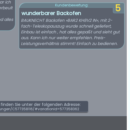
ar ich
5
Kundenbewertung:
erbeult
wunderbarer Backofen
d alles
BAUKNECHT Backofen »BAR2 KH8V2 IN«, mit 2-
fach-Teleskopauszug wurde schnell geliefert,
Einbau ist einfach , hat alles gepaßt und sieht gut
aus. Kann ich nur weiter empfehlen. Preis-
Leistungsverhältnis stimmt! Einfach zu bedienen.
inden Sie unter der folgenden Adresse:
ungen/C577358116/#variationId=577358362