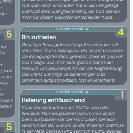
n 27°C.
laut aber nach 10 Minuten hat er sich eingekrigt
u
und läuft leise und gleichmäßig. Bin froh das ich
ider
mich für diesen Backofen entschieden habe.
4
Kundenbewertung:
5
Bin zufrieden
Günstiger Preis, gute Leistung. Bin zufrieden mit
hen
dem Ofen. Nutze bislang nur die Umluft und habe
se.
die Reinigungsfunktion getestet, diese ist auch ok.
Das Einzige, was mich sehr gestört hat ist der
t
Versuch von Bauknecht mir bei der Registrierung
n, was
des Ofens unnötige Versicherungen und
 Und am
Garantien aufzuschwatzen, fast unverschämt.
zug.
r
1
Kundenbewertung:
ten
Lieferung enttäuschend
ch kann
 jedem
Habe den Einbauherd am 11.02.22 duch die
Spedition Hermes geliefert bekommen, schon
beim Ausbacken war der Herd ausen ziemlich
5
verschmiert, der Gummi an der Innentür total lose
in der Mitte gerissen und sehr schmutzig, ebenso