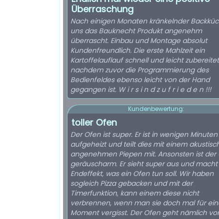
Überraschung
Nach einigen Monaten kränkelnder Backküc
uns das Bauknecht Produkt angenehm
überrascht. Einbau und Montage absolut
Kundenfreundlich. Die erste Mahlzeit ein
Kartoffelauflauf schnell und leicht zubereitet
nachdem zuvor die Programmierung des
Bedienfeldes ebenso leicht von der Hand
gegangen ist. W i r s i n d z u f r i e d e n !!!
Kundenbewertung:
toller Ofen
Der Ofen ist super. Er ist in wenigen Minuten
aufgeheizt und teilt dies mit einem akustisc
angenehmen Piepen mit. Ansonsten ist der
geräuscharm. Er sieht super aus und macht
Endeffekt, was ein Ofen tun soll. Wir haben
sogleich Pizza gebacken und mit der
Timerfunktion, kann einem diese nicht
verbrennen, wenn man sie doch mal für ei
Moment vergisst. Der Ofen geht nämlich vo