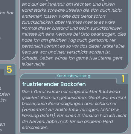
sind auf der innentür am Rechten und Linken
Rand starke schware Streifen die sich auch nicht
he hat
entfernen lassen, wollte das Gerät sofort
zurückschicken, aber Hermes meinte es wäre
Normal dieser Zustand und beim zurückschicken
müsste ich eine Retoure bei Otto beantragen, dies
,
habe ich am gleichen Tag auch gemacht. Mir
persönlich kommt es so vor das dieser Artikel eine
Retoure war und neu verschickt worden ist.
Schade. Geben würde ich gerne Null Sterne geht
leider nicht.
5
1
Kundenbewertung:
frustrierender Backofen
h
Das 1. Gerät wurde mit eingedrückter Rückwand
 Ofen
geliefert. Beim umgetauschtem Gerät war es nicht
 im
besser,auch Beschädigungen aber schlimmer.
(vorderfront zur Hälfte total verzogen, Licht bzw.
Fassung defekt). Für einen 3. Versuch hab ich nicht
die Nerven. habe mich für ein anderen Herd
nen
entschieden.
n