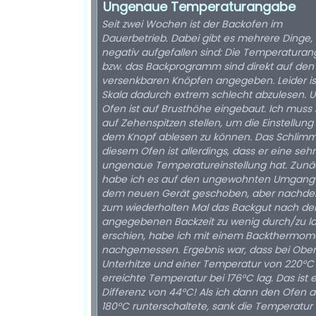
Ungenaue Temperaturangabe
Seit zwei Wochen ist der Backofen im
Dauerbetrieb. Dabei gibt es mehrere Dinge, 
negativ aufgefallen sind: Die Temperatura
bzw. das Backprogramm sind direkt auf den
versenkbaren Knöpfen angegeben. Leider is
Skala dadurch extrem schlecht abzulesen. 
Ofen ist auf Brusthöhe eingebaut. Ich muss
auf Zehenspitzen stellen, um die Einstellung
dem Knopf ablesen zu können. Das Schlimm
diesem Ofen ist allerdings, dass er eine sehr
ungenaue Temperatureinstellung hat. Zunä
habe ich es auf den ungewohnten Umgang
dem neuen Gerät geschoben, aber nachde
zum wiederholten Mal das Backgut nach de
angegebenen Backzeit zu wenig durch/zu l
erschien, habe ich mit einem Backthermom
nachgemessen. Ergebnis war, dass bei Obe
Unterhitze und einer Temperatur von 220°C
erreichte Temperatur bei 176°C lag. Das ist 
Differenz von 44°C! Als ich dann den Ofen a
180°C runterschaltete, sank die Temperatur