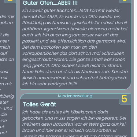
Guter Ofen.....ABER !!!
Ein soweit guter Backofen. Jetzt kommt wieder
die mir
einmal das ABER. Es wurde von Otto wieder ein
ngaben
Rückläufig als Neuware geschickt. Ihr müsst damit
aufhören. Irgendwann bestelle niemand mehr bei
t die
euch. Ich bin auch langsam sauer wie oft das
Unser
passiert und wie offensichtlich das gemacht wird.
 mich
Bei dem Backofen sah man an den
 auf
Schraubenlöcher das dort schon mal Schrauben
ste an
eingeschraubt waren. Die ganze Email war schon
weg geplatzt. Otto scheint sowS nicht zu stören.
chst
Neue Folie drum und ab als Neuware zum Kunden.
 mit
Ansich unverschämt und schon fast betrügerisch.
m mir
Ich bin sehr verärgert !!!!!!!
r
abberig
5
Kundenbewertung:
eter
Tolles Gerät
r- und
Ich habe als erstes ein Käsekuchen darin
 die
gebacken und muss sagen ich bin begeistert. Bei
eine
meinem alten Backofen war er stets ganz dunkel
uf
braun und hier war er wirklich Gold Farben. Er
 auf
verteilt die Wärme super gut ist am Anfang etwas