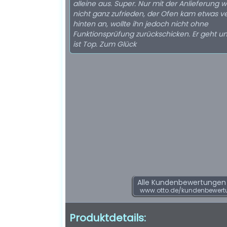
alleine aus. Super. Nur mit der Anlieferung w
nicht ganz zufrieden, der Ofen kam etwas v
hinten an, wollte ihn jedoch nicht ohne
Funktionsprüfung zurückschicken. Er geht un
ist Top. Zum Glück
Alle Kundenbewertungen f
www.otto.de/kundenbewert
Produktdetails: