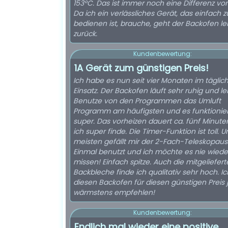
153°C. Das ist immer noch eine Differenz vo
Da ich ein verlässliches Gerät, das einfach z
bedienen ist, brauche, geht der Backofen le
zurück.
Kundenbewertung:
1A Gerät zum günstigen Preis!
Ich habe es nun seit vier Monaten im täglic
Einsatz. Der Backofen läuft sehr ruhig und lei
Benutze von den Programmen das Umluft
Programm am häufigsten und es funktionier
super. Das vorheizen dauert ca. fünf Minute
ich super finde. Die Timer-Funktion ist toll.
meisten gefällt mir der 2-Fach-Teleskopaus
Einmal benutzt und ich möchte es nie wiede
missen! Einfach spitze. Auch die mitgeliefer
Backbleche finde ich qualitativ sehr hoch. I
diesen Backofen für diesen günstigen Preis
wärmstens empfehlen!
Kundenbewertung:
Endlich mal wieder eine positive