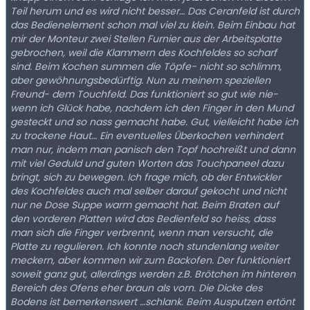
Teil herum und es wird nicht besser… Das Ceranfeld ist durch
das Bedienelement schon mal viel zu klein. Beim Einbau hat
mir der Monteur zwei Stellen Furnier aus der Arbeitsplatte
gebrochen, weil die Klammern des Kochfeldes so scharf
sind. Beim Kochen summen die Töpfe- nicht so schlimm,
aber gewöhnungsbedürftig. Nun zu meinem speziellen
Freund- dem Touchfeld. Das funktioniert so gut wie nie-
wenn ich Glück habe, nachdem ich den Finger in den Mund
gesteckt und so nass gemacht habe. Gut, vielleicht habe ich
zu trockene Haut… Ein eventuelles Überkochen verhindert
man nur, indem man panisch den Topf hochreißt und dann
mit viel Geduld und guten Worten das Touchpaneel dazu
bringt, sich zu bewegen. Ich frage mich, ob der Entwickler
des Kochfeldes auch mal selber darauf gekocht und nicht
nur ne Dose Suppe warm gemacht hat. Beim Braten auf
den vorderen Platten wird das Bedienfeld so heiss, dass
man sich die Finger verbrennt, wenn man versucht, die
Platte zu regulieren. Ich konnte noch stundenlang weiter
meckern, aber kommen wir zum Backofen. Der funktioniert
soweit ganz gut, allerdings werden z.B. Brötchen im hinteren
Bereich des Ofens eher braun als vorn. Die Dicke des
Bodens ist bemerkenswert …schlank. Beim Ausputzen ertönt