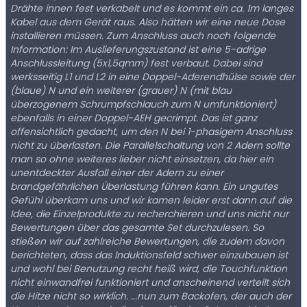
Drähte innen fest verkabelt und es kommt ein ca. 1m langes
Kabel aus dem Gerät raus. Also hätten wir eine neue Dose
installieren müssen. Zum Anschluss auch noch folgende
Information: Im Auslieferungszustand ist eine 5-adrige
Anschlussleitung (5x1,5qmm) fest verbaut. Dabei sind
werksseitig L1 und L2 in eine Doppel-Aderendhülse sowie der
(blaue) N und ein weiterer (grauer) N (mit blau
überzogenem Schrumpfschlauch zum N umfunktioniert)
ebenfalls in einer Doppel-AEH gecrimpt. Das ist ganz
offensichtlich gedacht, um den N bei 1-phasigem Anschluss
nicht zu überlasten. Die Parallelschaltung von 2 Adern sollte
man so ohne weiteres lieber nicht einsetzen, da hier ein
unentdeckter Ausfall einer der Adern zu einer
brandgefährlichen Überlastung führen kann. Ein ungutes
Gefühl überkam uns und wir kamen leider erst dann auf die
Idee, die Einzelprodukte zu recherchieren und uns nicht nur
Bewertungen über das gesamte Set durchzulesen. So
stießen wir auf zahlreiche Bewertungen, die zudem davon
berichteten, dass das Induktionsfeld schwer einzubauen ist
und wohl bei Benutzung recht heiß wird, die Touchfunktion
nicht einwandfrei funktioniert und anscheinend verteilt sich
die Hitze nicht so wirklich. ...nun zum Backofen, der auch der