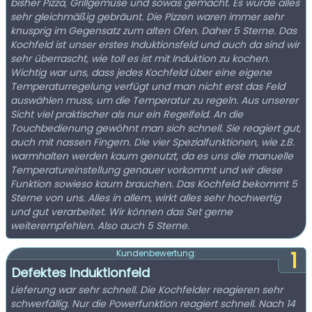
bisher Pizza, Grillgemüse und sowas gemacht. Es wurde alles
sehr gleichmäßig gebräunt. Die Pizzen waren immer sehr
knusprig im Gegensatz zum alten Ofen. Daher 5 Sterne. Das
Kochfeld ist unser erstes Induktionsfeld und auch da sind wir
sehr überrascht, wie toll es ist mit Induktion zu kochen.
Wichtig war uns, dass jedes Kochfeld über eine eigene
Temperaturregelung verfügt und man nicht erst das Feld
auswählen muss, um die Temperatur zu regeln. Aus unserer
Sicht viel praktischer als nur ein Regelfeld. An die
Touchbedienung gewöhnt man sich schnell. Sie reagiert gut,
auch mit nassen Fingern. Die vier Spezialfunktionen, wie z.B.
warmhalten werden kaum genutzt, da es uns die manuelle
Temperatureinstellung genauer vorkommt und wir diese
Funktion sowieso kaum brauchen. Das Kochfeld bekommt 5
Sterne von uns. Alles in allem, wirkt alles sehr hochwertig
und gut verarbeitet. Wir können das Set gerne
weiterempfehlen. Also auch 5 Sterne.
1
Kundenbewertung:
Defektes Induktionfeld
Lieferung war sehr schnell. Die Kochfelder reagieren sehr
schwerfällig. Nur die Powerfunktion reagiert schnell. Nach 14