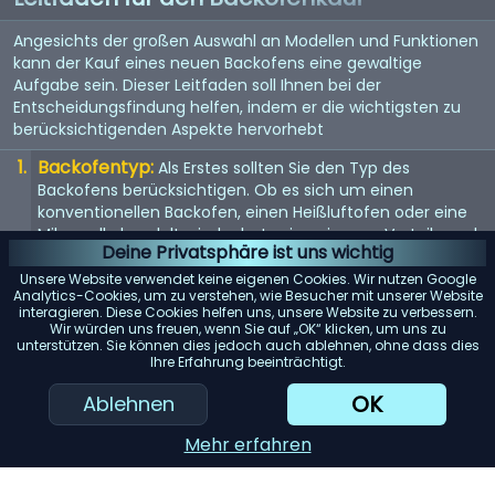
Angesichts der großen Auswahl an Modellen und Funktionen
kann der Kauf eines neuen Backofens eine gewaltige
Aufgabe sein. Dieser Leitfaden soll Ihnen bei der
Entscheidungsfindung helfen, indem er die wichtigsten zu
berücksichtigenden Aspekte hervorhebt
Backofentyp:
Als Erstes sollten Sie den Typ des
Backofens berücksichtigen. Ob es sich um einen
konventionellen Backofen, einen Heißluftofen oder eine
Mikrowelle handelt - jeder hat seine eigenen Vorteile und
Deine Privatsphäre ist uns wichtig
eignet sich für unterschiedliche Kochstile.
Unsere Website verwendet keine eigenen Cookies. Wir nutzen Google
Größe:
Die Größe des Backofens sollte sowohl Ihren
Analytics-Cookies, um zu verstehen, wie Besucher mit unserer Website
interagieren. Diese Cookies helfen uns, unsere Website zu verbessern.
Kochanforderungen als auch dem verfügbaren Platz in
Wir würden uns freuen, wenn Sie auf „OK“ klicken, um uns zu
Ihrer Küche entsprechen. Messen Sie den verfügbaren
unterstützen. Sie können dies jedoch auch ablehnen, ohne dass dies
Raum und berücksichtigen Sie das Fassungsvermögen
Ihre Erfahrung beeinträchtigt.
des Backofens.
OK
Ablehnen
Energieeffizienz:
Achten Sie auf energieeffiziente
Modelle. Diese können zwar zunächst teurer sein, aber auf
Mehr erfahren
lange Sicht Geld sparen.