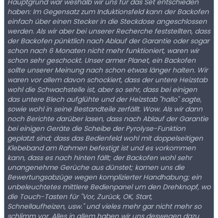
Hauptgrund war weshalb wir uns für das Set entschieden
haben: Im Gegensatz zum Induktionsfeld kann der Backofen
einfach über einen Stecker in die Steckdose angeschlossen
werden. Als wir aber bei unserer Recherche feststellten, dass
der Backofen pünktlich nach Ablauf der Garantie oder sogar
schon nach 6 Monaten nicht mehr funktioniert, waren wir
schon sehr geschockt. Unser armer Planet, ein Backofen
sollte unserer Meinung nach schon etwas länger halten. Wir
waren vor allem davon schockiert, dass der untere Heizstab
wohl die Schwachstelle ist, aber so sehr, dass bei einigen
das untere Blech aufglühte und der Heizstab "hallo" sagte,
sowie wohl in seine Bestandteile zerfällt. Wow. Als wir dann
noch Berichte darüber lasen, dass nach Ablauf der Garantie
bei einigen Geräte die Scheibe der Pyrolyse-Funktion
geplatzt sind; dass das Bedienfeld wohl mit doppelseitigen
Klebeband am Rahmen befestigt ist und es vorkommen
kann, dass es nach hinten fällt; der Backofen wohl sehr
unangenehme Gerüche aus dünstet; kamen uns die
Bewertungsabzüge wegen komplizierter Handhabung; ein
unbeleuchtetes mittlere Bedienpanel um den Drehknopf, wo
die Touch-Tasten für "Vor, Zurück, OK, Start,
Schnellaufheizen, usw." und vieles mehr gar nicht mehr so
schlimm vor. Alles in allem haben wir uns deswegen dazu