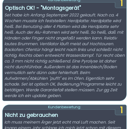
1
Optisch OK! - "Montagsgerät"
Set habe ich Anfang Septemper 2022 gekauft. Nach ca. 4
Wochen musste ich feststellen: Herdplatte: Herdplatte wird
heiß. Bei Benutzing aller 4 Platten wird die Herdplatte sehr
heiß. Auch der Alu-Rahmen wird sehr heiß. So heiß, daß mit
Händen oder Finger nicht angefaßt werden kann. Relativ
lautes Brummen. Ventilator läuft meist auf Hochtouren.
Backofen: Ofentür hängt leicht nach links und schließt nicht
richtig. Rechts oben entweicht Wasserdampf. Tür recht oben
ca. 3 mm nicht richtig schließend. Eine Pyrolyse ist daher
nicht durchführbar. Außerdem ist das Innenblech/Boden
vermutlich sehr dünn oder fehlerhaft. Beim
Aufwärmen/Abkühlen "pufft" es im Ofen. Eigentlich sehr
schade. Set ist optisch OK, Bedienung/Programme leicht zu
betätigen. Werde Garantiefall stellen müssen. Zur gg Zeit
werde ich ein update geben.
1
Kundenbewertung:
Nicht zu gebrauchen
Ich muss meinem Ärger jetzt echt mal Luft machen. Seit
knapp einem Jahr schlage ich mich jetzt schon mit diesem