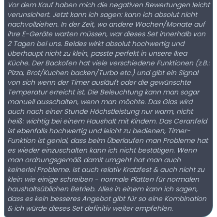
Vor dem Kauf haben mich die negativen Bewertungen leicht
verunsichert. Jetzt kann ich sagen: kann ich absolut nicht
nachvollziehen. In der Zeit, wo andere Wochen/Monate auf
ihre E-Geräte warten müssen, war dieses Set innerhalb von
2 Tagen bei uns. Beides wirkt absolut hochwertig und
überhaupt nicht zu klein, passte perfekt in unsere Ikea
Küche. Der Backofen hat viele verschiedene Funktionen (z.B.:
Pizza, Brot/Kuchen backen/Turbo etc.) und gibt ein Signal
von sich wenn der Timer ausläuft oder die gewünschte
Temperatur erreicht ist. Die Beleuchtung kann man sogar
manuell ausschalten, wenn man möchte. Das Glas wird
auch nach einer Stunde Höchstleistung nur warm, nicht
heiß: wichtig bei einem Haushalt mit Kindern. Das Ceranfeld
ist ebenfalls hochwertig und leicht zu bedienen, Timer-
Funktion ist genial, dass beim Überlaufen man Probleme hat
es wieder einzuschalten kann ich nicht bestätigen. Wenn
man ordnungsgemäß damit umgeht hat man auch
keinerlei Probleme. Ist auch relativ Kratzfest & auch nicht zu
klein wie einige schreiben - normale Platten für normalen
haushaltsüblichen Betrieb. Alles in einem kann ich sagen,
dass es kein besseres Angebot gibt für so eine Kombination
& ich würde dieses Set definitiv weiter empfehlen.