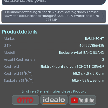
hat sollte auf Neff gehen!
Alle Kundenbewertungen finden Sie unter der folgenden Adresse:
www.otto.de/kundenbewertungen/700189497/#variationId=175
7754214
Produktdetails:
Marke:
BAUKNECHT
GTIN:
4011577855425
Modell:
Backofen-Set BAKO ISLAND
Anzahl Kochzonen
2
Kochfeld
Elektro-Kochfeld von SCHOTT CERAN®
Kochfeld (B/H/T)
58,0 x 4,6 x 51,0cm
Backofen (B/H/T)
59,5 x 59,5 x 55,1cm
Erfahren Sie mehr über dieses Produkt
: