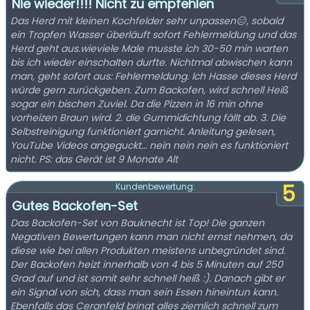
Nie wieder!!!! Nicht zu empfehlen
Das Herd mit kleinen Kochfelder sehr unpassen😑, sobald
ein Tropfen Wasser überläuft sofort Fehlermeldung und das
Herd geht aus.wieviele Male musste ich 30-50 min warten
bis ich wieder einschalten durfte. Nichtmal abwischen kann
man, geht sofort aus: Fehlermeldung. Ich Hasse dieses Herd
würde gern zurückgeben. Zum Backofen, wird schnell Heiß
sogar ein bischen Zuviel. Da die Pizzen in 16 min ohne
vorheizen Braun wird. 2. die Gummidichtung fällt ab. 3. Die
Selbstreinigung funktioniert garnicht. Anleitung gelesen,
YouTube Videos angeguckt… nein nein nein es funktioniert
nicht. PS: das Gerät ist 9 Monate Alt
5
Kundenbewertung:
Gutes Backofen-Set
Das Backofen-Set von Bauknecht ist Top! Die ganzen
Negativen Bewertungen kann man nicht ernst nehmen, da
diese wie bei allen Produkten meistens unbegründet sind.
Der Backofen heizt innerhalb von 4 bis 5 Minuten auf 250
Grad auf und ist somit sehr schnell heiß :). Danach gibt er
ein Signal von sich, dass man sein Essen hineintun kann.
Ebenfalls das Ceranfeld bringt alles ziemlich schnell zum