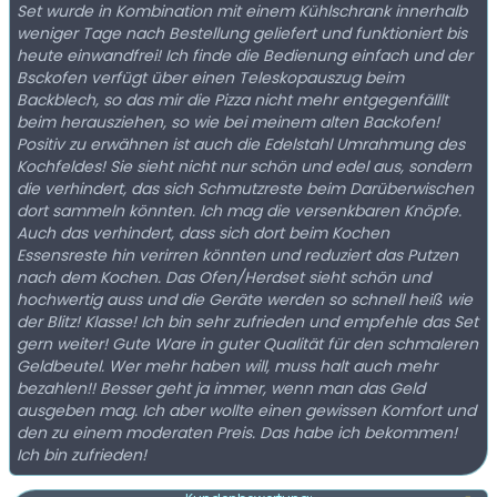
Set wurde in Kombination mit einem Kühlschrank innerhalb
weniger Tage nach Bestellung geliefert und funktioniert bis
heute einwandfrei! Ich finde die Bedienung einfach und der
Bsckofen verfügt über einen Teleskopauszug beim
Backblech, so das mir die Pizza nicht mehr entgegenfälllt
beim herausziehen, so wie bei meinem alten Backofen!
Positiv zu erwähnen ist auch die Edelstahl Umrahmung des
Kochfeldes! Sie sieht nicht nur schön und edel aus, sondern
die verhindert, das sich Schmutzreste beim Darüberwischen
dort sammeln könnten. Ich mag die versenkbaren Knöpfe.
Auch das verhindert, dass sich dort beim Kochen
Essensreste hin verirren könnten und reduziert das Putzen
nach dem Kochen. Das Ofen/Herdset sieht schön und
hochwertig auss und die Geräte werden so schnell heiß wie
der Blitz! Klasse! Ich bin sehr zufrieden und empfehle das Set
gern weiter! Gute Ware in guter Qualität für den schmaleren
Geldbeutel. Wer mehr haben will, muss halt auch mehr
bezahlen!! Besser geht ja immer, wenn man das Geld
ausgeben mag. Ich aber wollte einen gewissen Komfort und
den zu einem moderaten Preis. Das habe ich bekommen!
Ich bin zufrieden!