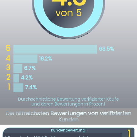
Durchschnittliche Bewertung verifizierter Käufe
und deren Bewertungen in Prozent
Die hilfreichsten Bewertungen von verifizierten
Kunden
1
Kundenbewertung: