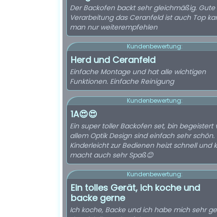
Der Backofen backt sehr gleichmäßig. Gute
Verarbeitung das Ceranfeld ist auch Top ka
man nur weiterempfehlen
Kundenbewertung:
Herd und Ceranfeld
Einfache Montage und hat alle wichtigen
Funktionen. Einfache Reinigung
Kundenbewertung:
1A😍😍
Ein super toller Backofen set, bin begeistert 
allem Optik Design sind einfach sehr schön.
Kinderleicht zur Bedienen heizt schnell und
macht auch sehr Spaß😊
Kundenbewertung:
Ein tolles Gerät, ich koche und
backe gerne
Ich koche, Backe und ich habe mich sehr ge