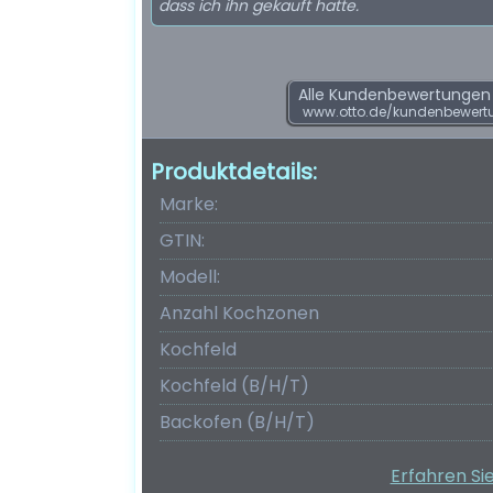
dass ich ihn gekauft hatte.
Alle Kundenbewertungen f
www.otto.de/kundenbewert
Produktdetails:
Marke:
GTIN:
Modell:
Anzahl Kochzonen
Kochfeld
Kochfeld (B/H/T)
Backofen (B/H/T)
Erfahren Si