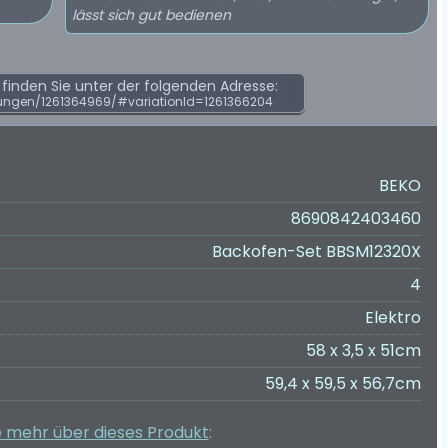
lässt sich gut bedienen
inden Sie unter der folgenden Adresse:
ungen/1261364969/#variationId=1261366204
BEKO
8690842403460
Backofen-Set BBSM12320X
4
Elektro
58 x 3,5 x 51cm
59,4 x 59,5 x 56,7cm
e mehr über dieses Produkt
: