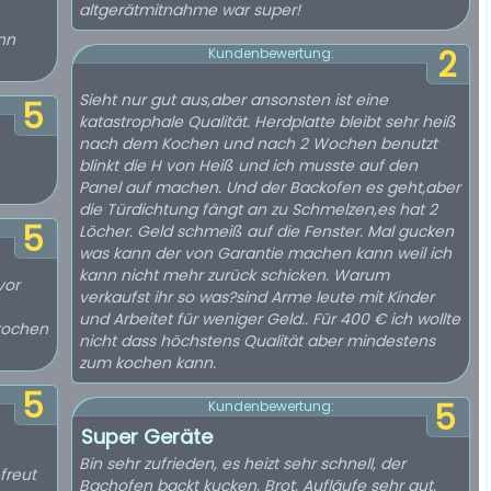
altgerätmitnahme war super!
nn
2
Kundenbewertung:
Sieht nur gut aus,aber ansonsten ist eine
5
katastrophale Qualität. Herdplatte bleibt sehr heiß
nach dem Kochen und nach 2 Wochen benutzt
blinkt die H von Heiß und ich musste auf den
Panel auf machen. Und der Backofen es geht,aber
die Türdichtung fängt an zu Schmelzen,es hat 2
5
Löcher. Geld schmeiß auf die Fenster. Mal gucken
was kann der von Garantie machen kann weil ich
kann nicht mehr zurück schicken. Warum
vor
verkaufst ihr so was?sind Arme leute mit Kinder
und Arbeitet für weniger Geld.. Für 400 € ich wollte
 kochen
nicht dass höchstens Qualität aber mindestens
zum kochen kann.
5
5
Kundenbewertung:
Super Geräte
Bin sehr zufrieden, es heizt sehr schnell, der
freut
Bachofen backt kucken, Brot, Aufläufe sehr gut,