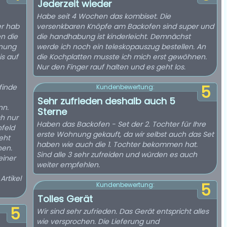
Jederzeit wieder
Habe seit 4 Wochen das kombiset. Die
er hab
versenkbaren Knöpfe am Backofen sind super und
n die
die handhabung ist kinderleicht. Demnächst
enung
werde ich noch ein teleskopauszug bestellen. An
is auf
die Kochplatten musste ich mich erst gewöhnen.
Nur den Finger rauf halten und es geht los.
finde
5
Kundenbewertung:
Sehr zufrieden deshalb auch 5
nn.
Sterne
ch nur
Haben das Backofen - Set der 2. Tochter für Ihre
nfeld
erste Wohnung gekauft, da wir selbst auch das Set
eht
haben wie auch die 1. Tochter bekommen hat.
hen.
Sind alle 3 sehr zufreiden und würden es auch
einer
weiter empfehlen.
Artikel
5
Kundenbewertung:
Tolles Gerät
5
Wir sind sehr zufrieden. Das Gerät entspricht alles
wie versprochen. Die Lieferung und