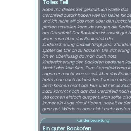
Tolles Teil
Habe mir dieses Set gekauft. Ich wollte das
Ceranfeld autark haben weil ich kleine Kind
und ich nicht will das man über den Backofe
platten anstellen kann..deswegen die Bedi
am Ceranfeld. Der Backofen ist soweit gut b
wenn man über das Bedienfeld die
kindersicherung anstellt fängt paar Stunden
später die Uhr an zu flackern. Die Sicherung 
ich eh überflüssig da man auch trotz
kindersicherung den Backofen bedienen ka
Macht also kein Sinn. Zum Ceranfeld kann i
sagen er macht was es soll. Aber das Bedie
hätte man auch beleuchten können man si
beim Kochen nicht das Plus und minus Zeic
Dazu kommt noch das das Ceranfeld nach 
Std kochen einfach ausgeht. Man sollte also
immer ein Auge drauf Haben.. soweit ist der 
ganz gut. Würde es aber nicht mehr kaufen.
Kundenbewertung:
Ein guter Backofen