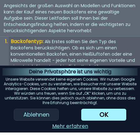
Angesichts der großen Auswahl an Modellen und Funktionen
kann der Kauf eines neuen Backofens eine gewaltige
Aufgabe sein. Dieser Leitfaden soll Ihnen bei der
Entscheidungsfindung helfen, indem er die wichtigsten zu
berücksichtigenden Aspekte hervorhebt
Backofentyp:
Als Erstes sollten Sie den Typ des
Backofens berücksichtigen. Ob es sich um einen
konventionellen Backofen, einen Heißluftofen oder eine
Mikrowelle handelt - jeder hat seine eigenen Vorteile und
eignet sich für unterschiedliche Kochstile.
Deine Privatsphäre ist uns wichtig
Größe:
Die Größe des Backofens sollte sowohl Ihren
Unsere Website verwendet keine eigenen Cookies. Wir nutzen Google
Kochanforderungen als auch dem verfügbaren Platz in
Analytics-Cookies, um zu verstehen, wie Besucher mit unserer Website
interagieren. Diese Cookies helfen uns, unsere Website zu verbessern.
Ihrer Küche entsprechen. Messen Sie den verfügbaren
Wir würden uns freuen, wenn Sie auf „OK“ klicken, um uns zu
Raum und berücksichtigen Sie das Fassungsvermögen
unterstützen. Sie können dies jedoch auch ablehnen, ohne dass dies
des Backofens.
Ihre Erfahrung beeinträchtigt.
Energieeffizienz:
Achten Sie auf energieeffiziente
OK
Ablehnen
Modelle. Diese können zwar zunächst teurer sein, aber auf
lange Sicht Geld sparen.
Mehr erfahren
Funktionen:
Moderne Backöfen bieten eine Vielzahl von