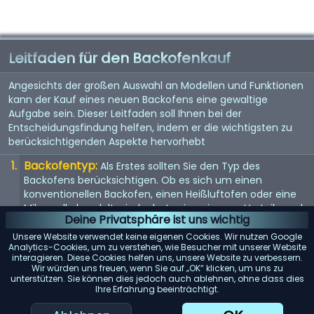
Leitfaden für den Backofenkauf
Angesichts der großen Auswahl an Modellen und Funktionen
kann der Kauf eines neuen Backofens eine gewaltige
Aufgabe sein. Dieser Leitfaden soll Ihnen bei der
Entscheidungsfindung helfen, indem er die wichtigsten zu
berücksichtigenden Aspekte hervorhebt
Backofentyp:
Als Erstes sollten Sie den Typ des
Backofens berücksichtigen. Ob es sich um einen
konventionellen Backofen, einen Heißluftofen oder eine
Mikrowelle handelt - jeder hat seine eigenen Vorteile und
Deine Privatsphäre ist uns wichtig
eignet sich für unterschiedliche Kochstile.
Unsere Website verwendet keine eigenen Cookies. Wir nutzen Google
Größe:
Die Größe des Backofens sollte sowohl Ihren
Analytics-Cookies, um zu verstehen, wie Besucher mit unserer Website
interagieren. Diese Cookies helfen uns, unsere Website zu verbessern.
Kochanforderungen als auch dem verfügbaren Platz in
Wir würden uns freuen, wenn Sie auf „OK“ klicken, um uns zu
Ihrer Küche entsprechen. Messen Sie den verfügbaren
unterstützen. Sie können dies jedoch auch ablehnen, ohne dass dies
Raum und berücksichtigen Sie das Fassungsvermögen
Ihre Erfahrung beeinträchtigt.
des Backofens.