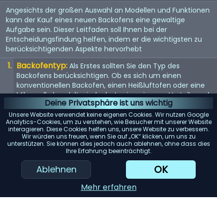
Angesichts der großen Auswahl an Modellen und Funktionen
kann der Kauf eines neuen Backofens eine gewaltige
Aufgabe sein. Dieser Leitfaden soll Ihnen bei der
Entscheidungsfindung helfen, indem er die wichtigsten zu
berücksichtigenden Aspekte hervorhebt
Backofentyp:
Als Erstes sollten Sie den Typ des
Backofens berücksichtigen. Ob es sich um einen
konventionellen Backofen, einen Heißluftofen oder eine
Mikrowelle handelt - jeder hat seine eigenen Vorteile und
Deine Privatsphäre ist uns wichtig
eignet sich für unterschiedliche Kochstile.
Unsere Website verwendet keine eigenen Cookies. Wir nutzen Google
Größe:
Die Größe des Backofens sollte sowohl Ihren
Analytics-Cookies, um zu verstehen, wie Besucher mit unserer Website
interagieren. Diese Cookies helfen uns, unsere Website zu verbessern.
Kochanforderungen als auch dem verfügbaren Platz in
Wir würden uns freuen, wenn Sie auf „OK“ klicken, um uns zu
Ihrer Küche entsprechen. Messen Sie den verfügbaren
unterstützen. Sie können dies jedoch auch ablehnen, ohne dass dies
Raum und berücksichtigen Sie das Fassungsvermögen
Ihre Erfahrung beeinträchtigt.
des Backofens.
OK
Ablehnen
Energieeffizienz:
Achten Sie auf energieeffiziente
Modelle. Diese können zwar zunächst teurer sein, aber auf
Mehr erfahren
lange Sicht Geld sparen.
Funktionen:
Moderne Backöfen bieten eine Vielzahl von