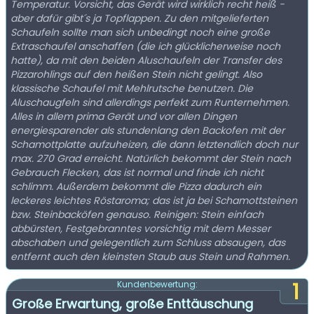
Temperatur. Vorsicht, das Gerät wird wirklich recht heiß -
aber dafür gibt´s ja Topflappen. Zu den mitgelieferten
Schaufeln sollte man sich unbedingt noch eine große
Extraschaufel anschaffen (die ich glücklicherweise noch
hatte), da mit den beiden Aluschaufeln der Transfer des
Pizzarohlings auf den heißen Stein nicht gelingt. Also
klassische Schaufel mit Mehlrutsche benutzen. Die
Aluschaugfeln sind allerdings perfekt zum Runternehmen.
Alles in allem prima Gerät und vor allen Dingen
energiesparender als stundenlang den Backofen mit der
Schamottplatte aufzuheizen, die dann letztendlich doch nur
max. 270 Grad erreicht. Natürlich bekommt der Stein nach
Gebrauch Flecken, das ist normal und finde ich nicht
schlimm. Außerdem bekommt die Pizza dadurch ein
leckeres leichtes Röstaroma; das ist ja bei Schamottsteinen
bzw. Steinbacköfen genauso. Reinigen: Stein einfach
abbürsten, Festgebranntes vorsichtig mit dem Messer
abschaben und gelegentlich zum Schluss absaugen, das
entfernt auch den kleinsten Staub aus Stein und Rahmen.
1
Kundenbewertung:
Große Erwartung, große Enttäuschung