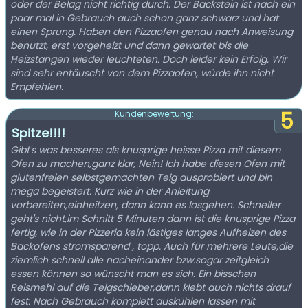
oder der Belag nicht richtig durch. Der Backstein ist nach ein
paar mal in Gebrauch auch schon ganz schwarz und hat
einen Sprung. Haben den Pizzaofen genau nach Anweisung
benutzt, erst vorgeheizt und dann gewartet bis die
Heizstangen wieder leuchteten. Doch leider kein Erfolg. Wir
sind sehr entäuscht von dem Pizzaofen, würde ihn nicht
Empfehlen.
5
Kundenbewertung:
Spitze!!!!
Gibt's was besseres als knusprige heisse Pizza mit diesem
Ofen zu machen,ganz klar, Nein! Ich habe diesen Ofen mit
glutenfreien selbstgemachten Teig ausprobiert und bin
mega begeistert. Kurz wie in der Anleitung
vorbereiten,einheitzen, dann kann es losgehen. Schneller
geht's nicht,im Schnitt 5 Minuten dann ist die knusprige Pizza
fertig, wie in der Pizzeria kein lästiges langes Aufheizen des
Backofens stromsparend , topp. Auch für mehrere Leute,die
ziemlich schnell alle nacheinander bzw.sogar zeitgleich
essen können so wünscht man es sich. Ein bisschen
Reismehl auf die Teigschieber,dann klebt auch nichts drauf
fest. Nach Gebrauch komplett auskühlen lassen mit