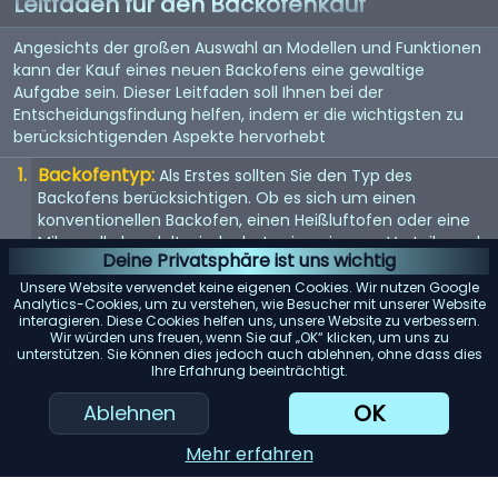
Leitfaden für den Backofenkauf
Angesichts der großen Auswahl an Modellen und Funktionen
kann der Kauf eines neuen Backofens eine gewaltige
Aufgabe sein. Dieser Leitfaden soll Ihnen bei der
Entscheidungsfindung helfen, indem er die wichtigsten zu
berücksichtigenden Aspekte hervorhebt
Backofentyp:
Als Erstes sollten Sie den Typ des
Backofens berücksichtigen. Ob es sich um einen
konventionellen Backofen, einen Heißluftofen oder eine
Mikrowelle handelt - jeder hat seine eigenen Vorteile und
Deine Privatsphäre ist uns wichtig
eignet sich für unterschiedliche Kochstile.
Unsere Website verwendet keine eigenen Cookies. Wir nutzen Google
Größe:
Die Größe des Backofens sollte sowohl Ihren
Analytics-Cookies, um zu verstehen, wie Besucher mit unserer Website
interagieren. Diese Cookies helfen uns, unsere Website zu verbessern.
Kochanforderungen als auch dem verfügbaren Platz in
Wir würden uns freuen, wenn Sie auf „OK“ klicken, um uns zu
Ihrer Küche entsprechen. Messen Sie den verfügbaren
unterstützen. Sie können dies jedoch auch ablehnen, ohne dass dies
Raum und berücksichtigen Sie das Fassungsvermögen
Ihre Erfahrung beeinträchtigt.
des Backofens.
OK
Ablehnen
Energieeffizienz:
Achten Sie auf energieeffiziente
Modelle. Diese können zwar zunächst teurer sein, aber auf
Mehr erfahren
lange Sicht Geld sparen.