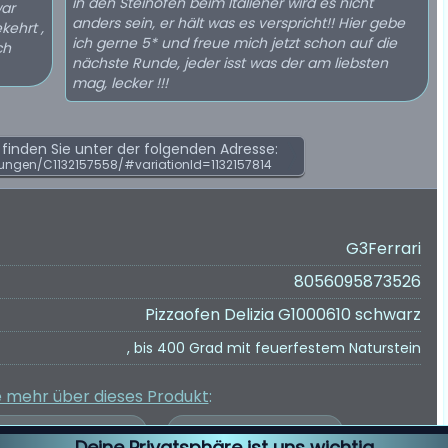
in den Steinöfen beim Italiener wird es nicht
war
anders sein, er hält was es verspricht!! Hier gebe
kehrt ,
ich gerne 5* und freue mich jetzt schon auf die
ch
nächste Runde, jeder isst was der am liebsten
mag, lecker !!!
inden Sie unter der folgenden Adresse:
ngen/C1132157558/#variationId=1132157814
G3Ferrari
8056095873526
Pizzaofen Delizia G1000610 schwarz
, bis 400 Grad mit feuerfestem Naturstein
e mehr über dieses Produkt
:
Deine Privatsphäre ist uns wichtig