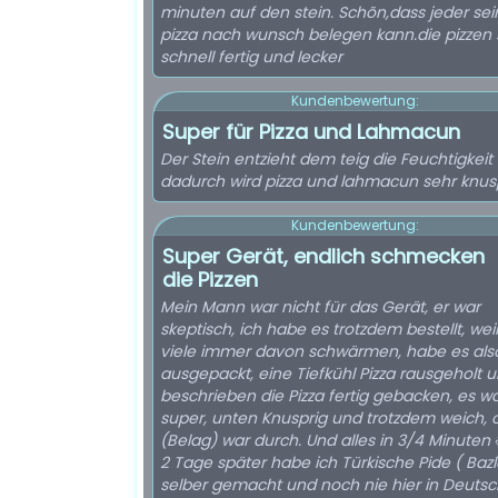
minuten auf den stein. Schõn,dass jeder sei
pizza nach wunsch belegen kann.die pizzen 
schnell fertig und lecker
Kundenbewertung:
Super für Pizza und Lahmacun
Der Stein entzieht dem teig die Feuchtigkeit
dadurch wird pizza und lahmacun sehr knusp
Kundenbewertung:
Super Gerät, endlich schmecken
die Pizzen
Mein Mann war nicht für das Gerät, er war
skeptisch, ich habe es trotzdem bestellt, wei
viele immer davon schwärmen, habe es als
ausgepackt, eine Tiefkühl Pizza rausgeholt 
beschrieben die Pizza fertig gebacken, es w
super, unten Knusprig und trotzdem weich,
(Belag) war durch. Und alles in 3/4 Minuten 
2 Tage später habe ich Türkische Pide ( Baz
selber gemacht und noch nie hier in Deuts