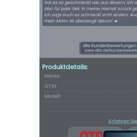
hat es so geschmeckt wie aus diesem, ich 
also für paar Sek. In meine Heimat zurück ge
ich sags euch es schmeckt echt anders. Au
mein Mann ist überzeugt davon! 🔥
Alle Kundenbewertungen f
www.otto.de/kundenbewertu
Produktdetails:
Marke:
GTIN:
Modell:
Erfahren Si