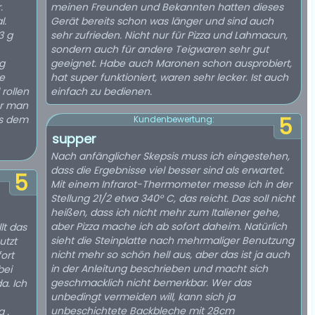
.
meinen Freunden und Bekannten hatten dieses
l.
Gerät bereits schon was länger und sind auch
3 g
sehr zufrieden. Nicht nur für Pizza und Lahmacun,
sondern auch für andere Teigwaren sehr gut
ig
geeignet. Habe auch Maronen schon ausprobiert,
e
hat super funktioniert, waren sehr lecker. Ist auch
rollen
einfach zu bedienen.
or man
us dem
5
Kundenbewertung:
supper
Nach anfänglicher Skepsis muss ich eingestehen,
dass die Ergebnisse viel besser sind als erwartet.
5
Mit einem Infrarot-Thermometer messe ich in der
Stellung 21/2 etwa 340° C, das reicht. Das soll nicht
heißen, dass ich nicht mehr zum Italiener gehe,
aber Pizza mache ich ab sofort daheim. Natürlich
lt das
sieht die Steinplatte nach mehrmaliger Benutzung
utzt
nicht mehr so schön hell aus, aber das ist ja auch
ort
in der Anleitung beschrieben und macht sich
bei
geschmacklich nicht bemerkbar. Wer das
a. Ich
unbedingt vermeiden will, kann sich ja
unbeschichtete Backbleche mit 28cm
 .