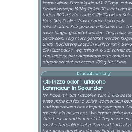
immer einen Pizzateig Mond 1-2 Tage vorher
Pizzateigrezept: 1000g Tipico 00 Mehl vom ita
Laden 600 ml Wasser kalt 15-20g Meer Salz 
Hefe 30g Zucker Wasser nach und nach
reinschütten. Salz ganz zum Schluss rein. Te
muss länger geknetet werden. Teig muss wi
Seide sein. Teig muss gefaltet werden Kugel 
und8-höchstens 12 Std in Kühlschrank. Bev
die Pizza bäckt, Teig mind 4-6 Std vorher a
Kühlschrank bei Raumtemperatur draußen
abgedeckt stehen lassen. 180 g für 1 Pizza
Kundenbewertung:
Ob Pizza oder Türkische
Lahmacun in Sekunden
Ich habe mir das Pizzaofen zum 2. Mal bestel
erste habe ich fast 5 Jahre wöchentlich ben
und irgendwann ist es kaputt gegangen. Sof
musste ein neues her. Wie immer habe ich 
Otto bestellt und innerhalb 2 Tagen war es d
mache Neapolitanische Pizza und Türkische
Lahmacun damit werden sie Perfekt knusprig