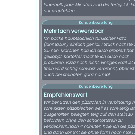
Innerhalb paar Minuten sind die fertig. Ich k
nur empfehlen.
Kundenbewertung:
Mehrfach verwendbar
Ich backe hauptsächlich türkischer Pizza
(lahmacun) einfach genial, 1 Stück höchste 
2,5 min. Maronen hab ich auch probiert hat
geklappt. Kartoffel möchte ich auch noch
probieren. Pizza noch nicht. Einziges Fazit ist
Stein wird richtig schwarz verbrannt, aber ist
auch bei steinofen ganz normal.
Kundenbewertung:
Empfehlenswert
Wir benutzen den pizzaofen in verbindung m
schwarzen pizzablechen,weil es schwierig is
ausgerollten belegten teig auf den stein zu
befõrdern ohne den schamottstein zu
verkleckern.nach 4 minuten hole ich die piz
und dann kommt sie ohne form noch mal 1 bi