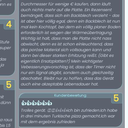
Durchmesser für wenige € kaufen, dann läuft
ann es
auch nichts mehr auf die Platte. Ein Rezensent
bemängelt, dass sich ein Backblech verzieht - das
ist aber hier völlig egal, denn ein Backblech ist nun
4
mal kein Kochtopf, bei dem ein völlig planer Boden
erforderlich ist wegen der Wärmeübertragung.
Wichtig ist halt, dass man die Platte nicht nass
Stufe
abwischt, denn es ist schon einleuchtend, dass
 super
das poröse Material sich vollsaugen kann und
dann bei dieser starken Erhitzung reißt. (Gibt es
 das
eigentlich Ersatzplatten?) Mein wichtigster
 ja
Vebesserungsvorschlag ist, dass der Timer nicht
nur ein Signal abgibt, sondern auch gleichzeitig
abschaltet. Bleibt nur zu hoffen, dass das Gerät
5
auch eine akzeptable Lebensdauer hat.
5
Kundenbewertung:
it
t,dünn
👍👍👍👍👍👍
Trolles gerät. 👏👏👍👍👍ich bin zufrieden.Ich habe
in drei minuten Turkische pizza gemacht.Ich war
za raus
mit dem ergebnis zufrieden
s 1,5