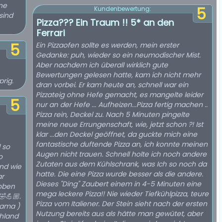
ne
5
Kundenbewertung:
sind
Pizza??? Ein Traum !! 5* an den
Ferrari
5
Ein Pizzaofen sollte es werden, mein erster
Gedanke: puh, wieder so ein neumodischer Mist.
Aber nachdem ich überall wirklich gute
Bewertungen gelesen hatte, kam ich nicht mehr
rig.
dran vorbei. Er kam heute an, schnell war ein
Pizzateig ohne Hefe gemacht, es mangelte leider
5
nur an der Hefe ... Aufheizen...Pizza fertig machen ..
Pizza rein, Deckel zu. Nach 5 Minuten pingelte
meine neue Errungenschaft, wie, jetzt schon ?! Ist
klar ...den Deckel geöffnet, da guckte mich eine
fantastische duftende Pizza an, ich konnte meinen
l so
Augen nicht trauen. Schnell holte ich noch andere
o
Zutaten aus dem Kühlschrank, was Ich so noch da
und wie
hatte. Die eine Pizza wurde besser als die andere.
ar
Dieses "Ding" Zaubert einem in 4-5 Minuten eine
 oben
mega leckere Pizza!! Nie wieder Tiefkühlpizza, teure
🤣💪🏼.
Pizza vom Italiener. Der Stein sieht nach der ersten
lama )
Nutzung bereits aus als hätte man gewütet, aber
chland