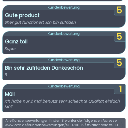
5
Kundenbewertung:
Gute product
Sher gut functionert ,ich bin sufriden
5
Kundenbewertung:
Ganz toll
Super
5
Kundenbewertung:
Bin sehr zufrieden Dankeschön
5
1
Kundenbewertung:
Müll
Ich habe nur 2 mal benutzt sehr schlechte Qualität einfach
Müll
Alle Kundenbewertungen finden Sie unter der folgenden Adresse:
www.otto.de/kundenbewertungen/S0U700C9/#variationId=S0U