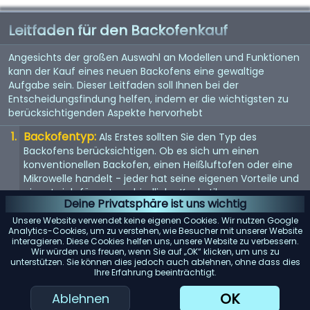
Leitfaden für den Backofenkauf
Angesichts der großen Auswahl an Modellen und Funktionen
kann der Kauf eines neuen Backofens eine gewaltige
Aufgabe sein. Dieser Leitfaden soll Ihnen bei der
Entscheidungsfindung helfen, indem er die wichtigsten zu
berücksichtigenden Aspekte hervorhebt
Backofentyp:
Als Erstes sollten Sie den Typ des
Backofens berücksichtigen. Ob es sich um einen
konventionellen Backofen, einen Heißluftofen oder eine
Mikrowelle handelt - jeder hat seine eigenen Vorteile und
eignet sich für unterschiedliche Kochstile.
Deine Privatsphäre ist uns wichtig
Größe:
Die Größe des Backofens sollte sowohl Ihren
Unsere Website verwendet keine eigenen Cookies. Wir nutzen Google
Kochanforderungen als auch dem verfügbaren Platz in
Analytics-Cookies, um zu verstehen, wie Besucher mit unserer Website
interagieren. Diese Cookies helfen uns, unsere Website zu verbessern.
Ihrer Küche entsprechen. Messen Sie den verfügbaren
Wir würden uns freuen, wenn Sie auf „OK“ klicken, um uns zu
Raum und berücksichtigen Sie das Fassungsvermögen
unterstützen. Sie können dies jedoch auch ablehnen, ohne dass dies
des Backofens.
Ihre Erfahrung beeinträchtigt.
Energieeffizienz:
Achten Sie auf energieeffiziente
OK
Ablehnen
Modelle. Diese können zwar zunächst teurer sein, aber auf