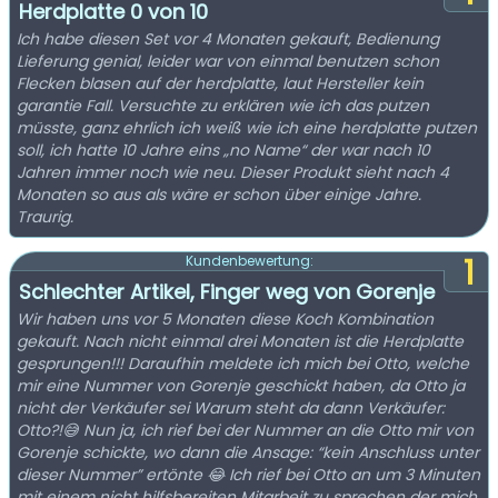
Herdplatte 0 von 10
Ich habe diesen Set vor 4 Monaten gekauft, Bedienung
Lieferung genial, leider war von einmal benutzen schon
Flecken blasen auf der herdplatte, laut Hersteller kein
garantie Fall. Versuchte zu erklären wie ich das putzen
müsste, ganz ehrlich ich weiß wie ich eine herdplatte putzen
soll, ich hatte 10 Jahre eins „no Name“ der war nach 10
Jahren immer noch wie neu. Dieser Produkt sieht nach 4
Monaten so aus als wäre er schon über einige Jahre.
Traurig.
1
Kundenbewertung:
Schlechter Artikel, Finger weg von Gorenje
Wir haben uns vor 5 Monaten diese Koch Kombination
gekauft. Nach nicht einmal drei Monaten ist die Herdplatte
gesprungen!!! Daraufhin meldete ich mich bei Otto, welche
mir eine Nummer von Gorenje geschickt haben, da Otto ja
nicht der Verkäufer sei Warum steht da dann Verkäufer:
Otto?!😅 Nun ja, ich rief bei der Nummer an die Otto mir von
Gorenje schickte, wo dann die Ansage: “kein Anschluss unter
dieser Nummer” ertönte 😂 Ich rief bei Otto an um 3 Minuten
mit einem nicht hilfsbereiten Mitarbeit zu sprechen der mich