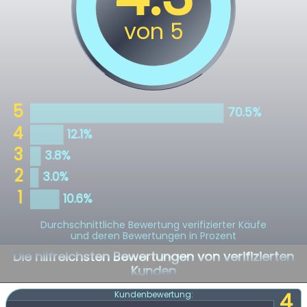
Durchschnittliche Bewertung verifizierter Käufe
und deren Bewertungen in Prozent
Die hilfreichsten Bewertungen von verifizierten
Kunden
4
Kundenbewertung: