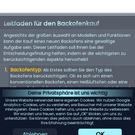
Leitfaden für den Backofenkauf
Angesichts der großen Auswahl an Modellen und Funktionen
kann der Kauf eines neuen Backofens eine gewaltige
Aufgabe sein. Dieser Leitfaden soll Ihnen bei der
Entscheidungsfindung helfen, indem er die wichtigsten zu
berücksichtigenden Aspekte hervorhebt
Backofentyp:
Als Erstes sollten Sie den Typ des
Backofens berücksichtigen. Ob es sich um einen
konventionellen Backofen, einen Heißluftofen oder eine
Mikrowelle handelt - jeder hat seine eigenen Vorteile und
Deine Privatsphäre ist uns wichtig
eignet sich für unterschiedliche Kochstile.
Unsere Website verwendet keine eigenen Cookies. Wir nutzen Google
Größe:
Die Größe des Backofens sollte sowohl Ihren
Analytics-Cookies, um zu verstehen, wie Besucher mit unserer Website
interagieren. Diese Cookies helfen uns, unsere Website zu verbessern.
Kochanforderungen als auch dem verfügbaren Platz in
Wir würden uns freuen, wenn Sie auf „OK“ klicken, um uns zu
Ihrer Küche entsprechen. Messen Sie den verfügbaren
unterstützen. Sie können dies jedoch auch ablehnen, ohne dass dies
Raum und berücksichtigen Sie das Fassungsvermögen
Ihre Erfahrung beeinträchtigt.
des Backofens.
OK
Ablehnen