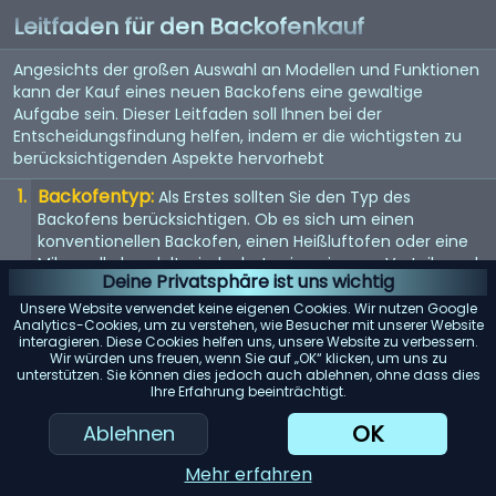
Leitfaden für den Backofenkauf
Angesichts der großen Auswahl an Modellen und Funktionen
kann der Kauf eines neuen Backofens eine gewaltige
Aufgabe sein. Dieser Leitfaden soll Ihnen bei der
Entscheidungsfindung helfen, indem er die wichtigsten zu
berücksichtigenden Aspekte hervorhebt
Backofentyp:
Als Erstes sollten Sie den Typ des
Backofens berücksichtigen. Ob es sich um einen
konventionellen Backofen, einen Heißluftofen oder eine
Mikrowelle handelt - jeder hat seine eigenen Vorteile und
Deine Privatsphäre ist uns wichtig
eignet sich für unterschiedliche Kochstile.
Unsere Website verwendet keine eigenen Cookies. Wir nutzen Google
Größe:
Die Größe des Backofens sollte sowohl Ihren
Analytics-Cookies, um zu verstehen, wie Besucher mit unserer Website
interagieren. Diese Cookies helfen uns, unsere Website zu verbessern.
Kochanforderungen als auch dem verfügbaren Platz in
Wir würden uns freuen, wenn Sie auf „OK“ klicken, um uns zu
Ihrer Küche entsprechen. Messen Sie den verfügbaren
unterstützen. Sie können dies jedoch auch ablehnen, ohne dass dies
Raum und berücksichtigen Sie das Fassungsvermögen
Ihre Erfahrung beeinträchtigt.
des Backofens.
OK
Ablehnen
Energieeffizienz:
Achten Sie auf energieeffiziente
Modelle. Diese können zwar zunächst teurer sein, aber auf
Mehr erfahren
lange Sicht Geld sparen.