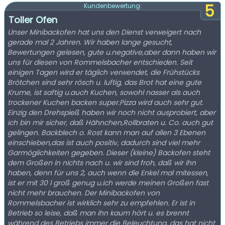
5
Kundenbewertung:
Toller Ofen
Unser Minibackofen hat uns den Dienst verweigert nach
gerade mal 2 Jahren. Wir haben lange gesucht,
Bewertungen gelesen, gute u.negative,aber dann haben wir
uns für diesen von Rommelsbacher entschieden. Seit
einigen Tagen wird er täglich verwendet, die Frühstücks
Brötchen sind sehr rösch u. luftig, das Brot hat eine gute
Krume, ist saftig u.auch Kuchen, sowohl nasser als auch
trockener Kuchen backen super.Pizza wird auch sehr gut.
Einzig den Drehspieß haben wir noch nicht ausprobiert, aber
ich bin mir sicher, daß Hähnchen,Rollbraten u. Co. auch gut
gelingen. Backblech o. Rost kann man auf allen 3 Ebenen
einschieben,das ist auch positiv, dadurch sind viel mehr
Garmöglichkeiten gegeben. Dieser (kleine) Backofen steht
dem Großen in nichts nach u. wir sind froh, daß wir ihn
haben, denn für uns 2, auch wenn die Enkel mal mitessen,
ist er mit 30 l groß genug u.ich werde meinen Großen fast
nicht mehr brauchen. Der Minibackofen von
Rommelsbacher ist wirklich sehr zu empfehlen. Er ist in
Betrieb so leise, daß man ihn kaum hört u. es brennt
während des Betriebs immer die Beleuchtung, das hat nicht