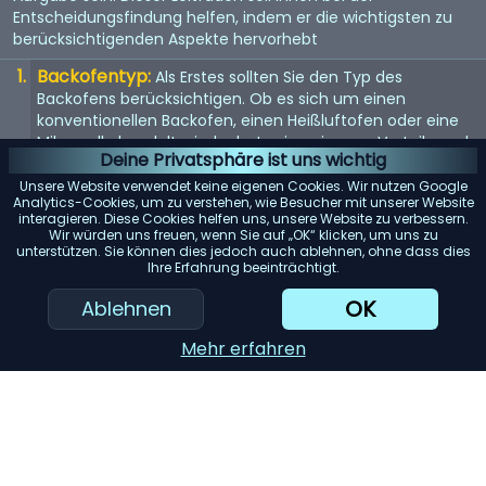
Entscheidungsfindung helfen, indem er die wichtigsten zu
berücksichtigenden Aspekte hervorhebt
Backofentyp:
Als Erstes sollten Sie den Typ des
Backofens berücksichtigen. Ob es sich um einen
konventionellen Backofen, einen Heißluftofen oder eine
Mikrowelle handelt - jeder hat seine eigenen Vorteile und
Deine Privatsphäre ist uns wichtig
eignet sich für unterschiedliche Kochstile.
Unsere Website verwendet keine eigenen Cookies. Wir nutzen Google
Größe:
Die Größe des Backofens sollte sowohl Ihren
Analytics-Cookies, um zu verstehen, wie Besucher mit unserer Website
interagieren. Diese Cookies helfen uns, unsere Website zu verbessern.
Kochanforderungen als auch dem verfügbaren Platz in
Wir würden uns freuen, wenn Sie auf „OK“ klicken, um uns zu
Ihrer Küche entsprechen. Messen Sie den verfügbaren
unterstützen. Sie können dies jedoch auch ablehnen, ohne dass dies
Raum und berücksichtigen Sie das Fassungsvermögen
Ihre Erfahrung beeinträchtigt.
des Backofens.
OK
Ablehnen
Energieeffizienz:
Achten Sie auf energieeffiziente
Modelle. Diese können zwar zunächst teurer sein, aber auf
Mehr erfahren
lange Sicht Geld sparen.
Funktionen:
Moderne Backöfen bieten eine Vielzahl von
Funktionen wie Selbstreinigung, digitale Steuerung und
voreingestellte Kochmodi. Überlegen Sie, welche
Funktionen für Sie wichtig sind.