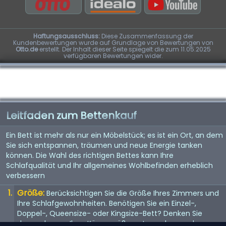
Haftungsausschluss:
Diese Zusammenfassung der
Kundenbewertungen wurde auf Grundlage von Bewertungen von
Otto.de
erstellt. Der Inhalt dieser Seite spiegelt die zum 11.05.2025
verfügbaren Bewertungen wider.
Leitfaden zum Bettenkauf
Ein Bett ist mehr als nur ein Möbelstück; es ist ein Ort, an dem
Sie sich entspannen, träumen und neue Energie tanken
können. Die Wahl des richtigen Bettes kann Ihre
Schlafqualität und Ihr allgemeines Wohlbefinden erheblich
verbessern
Größe:
Berücksichtigen Sie die Größe Ihres Zimmers und
Ihre Schlafgewohnheiten. Benötigen Sie ein Einzel-,
Doppel-, Queensize- oder Kingsize-Bett? Denken Sie
daran, dass es Ihrer Körpergröße entsprechen und