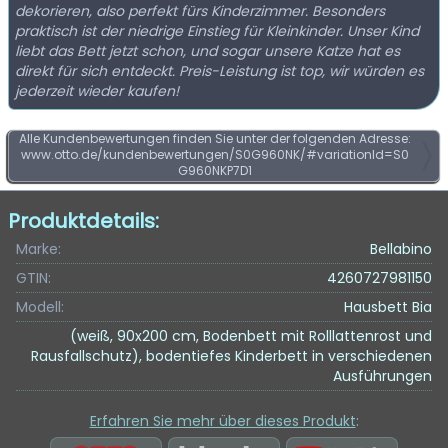
dekorieren, also perfekt fürs Kinderzimmer. Besonders
praktisch ist der niedrige Einstieg für Kleinkinder. Unser Kind
liebt das Bett jetzt schon, und sogar unsere Katze hat es
direkt für sich entdeckt. Preis-Leistung ist top, wir würden es
jederzeit wieder kaufen!
Alle Kundenbewertungen finden Sie unter der folgenden Adresse:
www.otto.de/kundenbewertungen/S0G960NK/#variationId=S0
G960NKP7D1
Produktdetails:
Marke:
Bellabino
GTIN:
4260727981150
Modell:
Hausbett Bia
(weiß, 90x200 cm, Bodenbett mit Rolllattenrost und
Rausfallschutz), bodentiefes Kinderbett in verschiedenen
Ausführungen
Erfahren Sie mehr über dieses Produkt
: