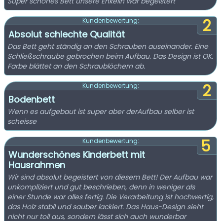
Super schönes Bett unsere Enkelin war begeistert
2
Kundenbewertung:
Absolut schlechte Qualität
Das Bett geht ständig an den Schrauben auseinander. Eine
Schließschraube gebrochen beim Aufbau. Das Design ist OK.
Farbe blättet an den Schraublöchern ab.
2
Kundenbewertung:
Bodenbett
Wenn es aufgebaut ist super aber derAufbau selber ist
scheisse
5
Kundenbewertung:
Wunderschönes Kinderbett mit
Hausrahmen
Wir sind absolut begeistert von diesem Bett! Der Aufbau war
unkompliziert und gut beschrieben, denn in weniger als
einer Stunde war alles fertig. Die Verarbeitung ist hochwertig,
das Holz stabil und sauber lackiert. Das Haus-Design sieht
nicht nur toll aus, sondern lässt sich auch wunderbar