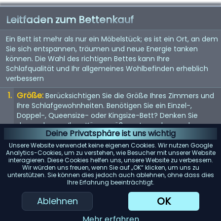
Leitfaden zum Bettenkauf
Ein Bett ist mehr als nur ein Möbelstück; es ist ein Ort, an dem
Sie sich entspannen, träumen und neue Energie tanken
können. Die Wahl des richtigen Bettes kann Ihre
Schlafqualität und Ihr allgemeines Wohlbefinden erheblich
verbessern
Größe:
Berücksichtigen Sie die Größe Ihres Zimmers und
Ihre Schlafgewohnheiten. Benötigen Sie ein Einzel-,
Doppel-, Queensize- oder Kingsize-Bett? Denken Sie
daran, dass es Ihrer Körpergröße entsprechen und
Deine Privatsphäre ist uns wichtig
genügend Platz bieten sollte, wenn Sie es mit jemandem
teilen.
Unsere Website verwendet keine eigenen Cookies. Wir nutzen Google
Analytics-Cookies, um zu verstehen, wie Besucher mit unserer Website
Matratze:
interagieren. Diese Cookies helfen uns, unsere Website zu verbessern.
Die Matratze ist entscheidend für einen guten
Wir würden uns freuen, wenn Sie auf „OK“ klicken, um uns zu
Schlaf. Suchen Sie nach einer Matratze, die Ihr
unterstützen. Sie können dies jedoch auch ablehnen, ohne dass dies
Körpergewicht gleichmäßig verteilt und Ihren
Ihre Erfahrung beeinträchtigt.
Komfortvorlieben entspricht, sei es weich, mittel oder
OK
Ablehnen
fest.
Rahmenmaterial:
Das Material des Bettrahmens trägt
Mehr erfahren