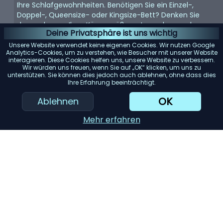
Ihre Schlafgewohnheiten. Benötigen Sie ein Einzel-,
Doppel-, Queensize- oder Kingsize-Bett? Denken Sie
daran, dass es Ihrer Körpergröße entsprechen und
Deine Privatsphäre ist uns wichtig
genügend Platz bieten sollte, wenn Sie es mit jemandem
teilen.
Unsere Website verwendet keine eigenen Cookies. Wir nutzen Google
Analytics-Cookies, um zu verstehen, wie Besucher mit unserer Website
Matratze:
interagieren. Diese Cookies helfen uns, unsere Website zu verbessern.
Die Matratze ist entscheidend für einen guten
Wir würden uns freuen, wenn Sie auf „OK“ klicken, um uns zu
Schlaf. Suchen Sie nach einer Matratze, die Ihr
unterstützen. Sie können dies jedoch auch ablehnen, ohne dass dies
Körpergewicht gleichmäßig verteilt und Ihren
Ihre Erfahrung beeinträchtigt.
Komfortvorlieben entspricht, sei es weich, mittel oder
OK
Ablehnen
fest.
Rahmenmaterial:
Das Material des Bettrahmens trägt
Mehr erfahren
zur Haltbarkeit und Ästhetik bei. Holz bietet ein klassisches
Aussehen, während Metallrahmen für ihre Langlebigkeit
bekannt sind. Gepolsterte Betten verleihen einen Hauch
von Luxus.
Stauraum:
Betten mit eingebautem Stauraum können
viel Platz sparen. Schubladen oder Betten im Ottoman-
Stil bieten reichlich Platz zur Aufbewahrung von Bettzeug
und anderen Gegenständen.