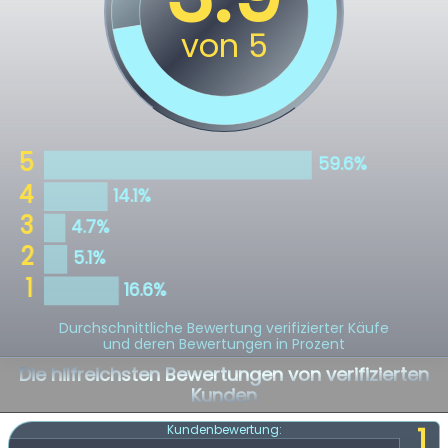
Durchschnittliche Bewertung verifizierter Käufe
und deren Bewertungen in Prozent
Die hilfreichsten Bewertungen von verifizierten
Kunden
1
Kundenbewertung: