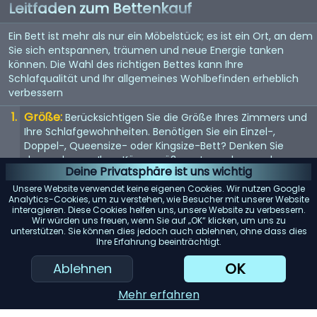
Leitfaden zum Bettenkauf
Ein Bett ist mehr als nur ein Möbelstück; es ist ein Ort, an dem
Sie sich entspannen, träumen und neue Energie tanken
können. Die Wahl des richtigen Bettes kann Ihre
Schlafqualität und Ihr allgemeines Wohlbefinden erheblich
verbessern
Größe:
Berücksichtigen Sie die Größe Ihres Zimmers und
Ihre Schlafgewohnheiten. Benötigen Sie ein Einzel-,
Doppel-, Queensize- oder Kingsize-Bett? Denken Sie
daran, dass es Ihrer Körpergröße entsprechen und
Deine Privatsphäre ist uns wichtig
genügend Platz bieten sollte, wenn Sie es mit jemandem
teilen.
Unsere Website verwendet keine eigenen Cookies. Wir nutzen Google
Analytics-Cookies, um zu verstehen, wie Besucher mit unserer Website
Matratze:
interagieren. Diese Cookies helfen uns, unsere Website zu verbessern.
Die Matratze ist entscheidend für einen guten
Wir würden uns freuen, wenn Sie auf „OK“ klicken, um uns zu
Schlaf. Suchen Sie nach einer Matratze, die Ihr
unterstützen. Sie können dies jedoch auch ablehnen, ohne dass dies
Körpergewicht gleichmäßig verteilt und Ihren
Ihre Erfahrung beeinträchtigt.
Komfortvorlieben entspricht, sei es weich, mittel oder
OK
Ablehnen
fest.
Rahmenmaterial:
Das Material des Bettrahmens trägt
Mehr erfahren
zur Haltbarkeit und Ästhetik bei. Holz bietet ein klassisches