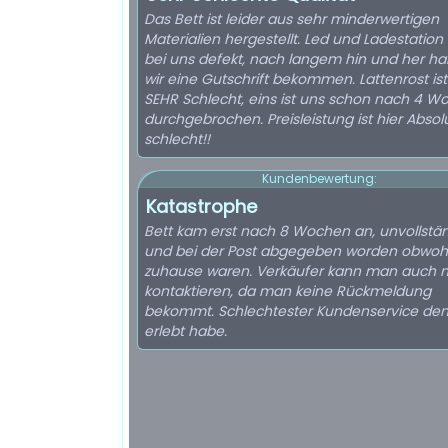
Das Bett ist leider aus sehr minderwertigen
Materialien hergestellt. Led und Ladestation
bei uns defekt, nach langem hin und her h
wir eine Gutschrift bekommen. Lattenrost is
SEHR Schlecht, eins ist uns schon nach 4 W
durchgebrochen. Preisleistung ist hier Absolut
schlecht!!
Kundenbewertung:
Katastrophe
Bett kam erst nach 8 Wochen an, unvollstä
und bei der Post abgegeben worden obwohl
zuhause waren. Verkäufer kann man auch n
kontaktieren, da man keine Rückmeldung
bekommt. Schlechtester Kundenservice den 
erlebt habe.