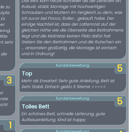
Das Bett kam heute schneller als die Lieferzeit an.
Robust, stabil, Montage mit hochwertigen
de zu
Schrauben und Muttern im Vergleich zu dem, was
nöpfe
ich zuvor bei Pocco, Roller... gekauft habe. Der
 Es
einzige Nachteil ist, dass der Lattenrost auf der
ner
gleichen Höhe wie die Oberseite des Bettrahmens
ezug,
liegt und die Matratze keinen Platz dafür hat
itte
Geben Sie den Bettrahmen und die Rutschen ein
nt sehr
... ansonsten großartig, die Montage ist einfach
und in Ordnung!
 die
5
Kundenbewertung:
Top
3
Mehr als Erwartet! Sehr gute Anleitung, Bett ist
Sehr Stabil. Einfach geil👍 5 Sterne ⭐️⭐️⭐️⭐️⭐️
ei
5
rste
Kundenbewertung:
icht
Tolles Bett
Ein schönes Bett, schnelle Lieferung, gute
Aufbauanleitung. Kind ist happy
1
Kundenbewertung: