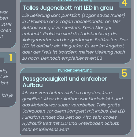
4
Tolles Jugendbett mit LED in grau
 war
Die Lieferung kam pünktlich (sogar etwas früher)
aben
in 2 Paketen an 2 Tagen nacheinander an. Der
t SEHR
Aufbau war gut zu meistern. Keine Mängel
ochen
entdeckt. Praktisch sind die Ladebuchsen, die
Ablagebretter und der geräumige Bettkasten. Das
LED ist definitiv ein Hingucker. Es war im Angebot,
aber der Preis ist trotzdem meiner Meinung nach
1
zu hoch. Dennoch empfehlenswert 👍🏻
5
ndig
Kundenbewertung:
 wir
Passgenauigkeit und einfacher
icht
Aufbau
Ich war vom Liefern nicht so angetan, kam
ich je
gesplittet. Aber der Aufbau war Kinderleicht und
das Material war super verarbeitet. Tolle große
Schrauben vor allem komplett mit Imbus. Die LED
Funktion rundet das Bett ab. Also sehr cooles
Hydraulik Bett mit LED und Unterboden Schutz.
Sehr empfehlenswert!