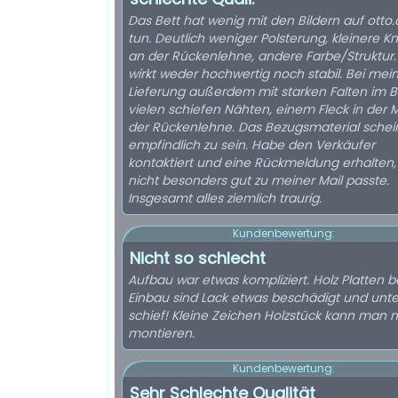
Das Bett hat wenig mit den Bildern auf otto.
tun. Deutlich weniger Polsterung, kleinere K
an der Rückenlehne, andere Farbe/Struktur.
wirkt weder hochwertig noch stabil. Bei mei
Lieferung außerdem mit starken Falten im B
vielen schiefen Nähten, einem Fleck in der M
der Rückenlehne. Das Bezugsmaterial schei
empfindlich zu sein. Habe den Verkäufer
kontaktiert und eine Rückmeldung erhalten,
nicht besonders gut zu meiner Mail passte.
Insgesamt alles ziemlich traurig.
Kundenbewertung:
Nicht so schlecht
Aufbau war etwas kompliziert. Holz Platten b
Einbau sind Lack etwas beschädigt und unte
schief! Kleine Zeichen Holzstück kann man n
montieren.
Kundenbewertung:
Sehr Schlechte Qualität