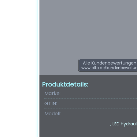
Alle Kundenbewertungen f
www.otto.de/kundenbewertu
Produktdetails:
Marke:
GTIN:
Modell:
, LED Hydra