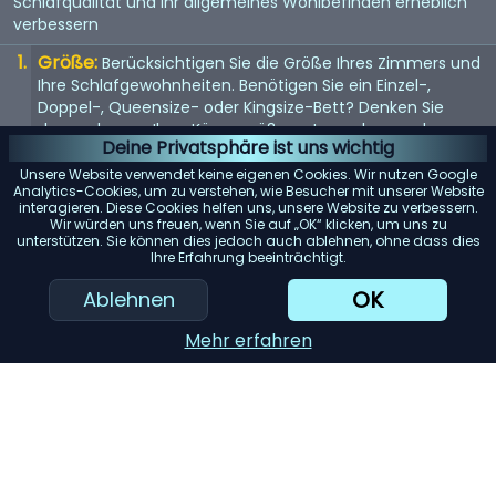
Schlafqualität und Ihr allgemeines Wohlbefinden erheblich
verbessern
Größe:
Berücksichtigen Sie die Größe Ihres Zimmers und
Ihre Schlafgewohnheiten. Benötigen Sie ein Einzel-,
Doppel-, Queensize- oder Kingsize-Bett? Denken Sie
daran, dass es Ihrer Körpergröße entsprechen und
Deine Privatsphäre ist uns wichtig
genügend Platz bieten sollte, wenn Sie es mit jemandem
teilen.
Unsere Website verwendet keine eigenen Cookies. Wir nutzen Google
Analytics-Cookies, um zu verstehen, wie Besucher mit unserer Website
Matratze:
interagieren. Diese Cookies helfen uns, unsere Website zu verbessern.
Die Matratze ist entscheidend für einen guten
Wir würden uns freuen, wenn Sie auf „OK“ klicken, um uns zu
Schlaf. Suchen Sie nach einer Matratze, die Ihr
unterstützen. Sie können dies jedoch auch ablehnen, ohne dass dies
Körpergewicht gleichmäßig verteilt und Ihren
Ihre Erfahrung beeinträchtigt.
Komfortvorlieben entspricht, sei es weich, mittel oder
OK
Ablehnen
fest.
Rahmenmaterial:
Das Material des Bettrahmens trägt
Mehr erfahren
zur Haltbarkeit und Ästhetik bei. Holz bietet ein klassisches
Aussehen, während Metallrahmen für ihre Langlebigkeit
bekannt sind. Gepolsterte Betten verleihen einen Hauch
von Luxus.
Stauraum:
Betten mit eingebautem Stauraum können
viel Platz sparen. Schubladen oder Betten im Ottoman-