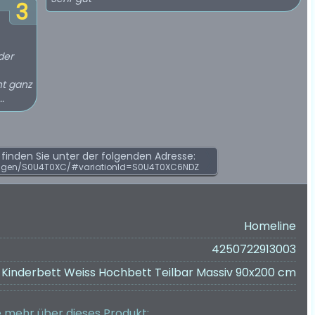
3
der
ht ganz
.
inden Sie unter der folgenden Adresse:
ngen/S0U4T0XC/#variationId=S0U4T0XC6NDZ
Homeline
4250722913003
 Kinderbett Weiss Hochbett Teilbar Massiv 90x200 cm
e mehr über dieses Produkt
: