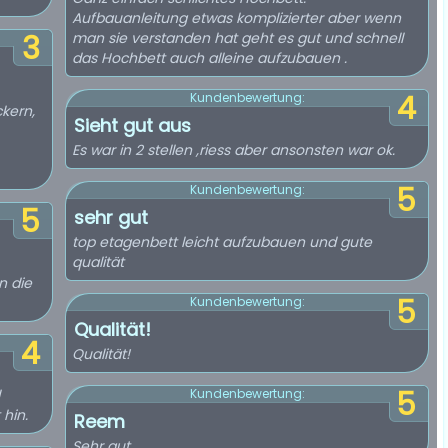
Aufbauanleitung etwas komplizierter aber wenn
3
man sie verstanden hat geht es gut und schnell
das Hochbett auch alleine aufzubauen .
4
Kundenbewertung:
kern,
Sieht gut aus
Es war in 2 stellen ,riess aber ansonsten war ok.
5
Kundenbewertung:
5
sehr gut
top etagenbett leicht aufzubauen und gute
qualität
n die
5
Kundenbewertung:
Qualität!
4
Qualität!
5
Kundenbewertung:
hin.
Reem
Sehr gut