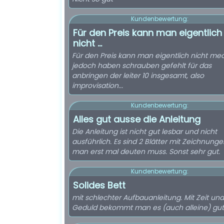
Kundenbewertung:
Für den Preis kann man eigentlich
nicht ...
Für den Preis kann man eigentlich nicht mec
jedoch haben schrauben gefehlt für das
anbringen der leiter 10 insgesamt, also
improvisation...
Kundenbewertung:
Alles gut ausse die Anleitung
Die Anleitung ist nicht gut lesbar und nicht
ausführlich. Es sind 2 Blätter mit Zeichnunge
man erst mal deuten muss. Sonst sehr gut.
Kundenbewertung:
Solides Bett
mit schlechter Aufbauanleitung. Mit Zeit und
Geduld bekommt man es (auch alleine) gut 