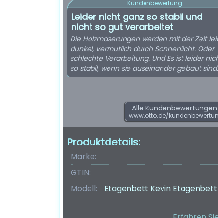
Kundenbewertung:
Leider nicht ganz so stabil und
nicht so gut verarbeitet
Die Holzmaserungen werden mit der Zeit lei
dunkel, vermutlich durch Sonnenlicht. Oder
schlechte Verarbeitung. Und Es ist leider nic
so stabil, wenn sie auseinander gebaut sind..
Alle Kundenbewertungen f
www.otto.de/kundenbewertu
Produktdetails:
Marke:
GTIN:
Modell:
Etagenbett Kevin Etagenbett
Erfahren Si