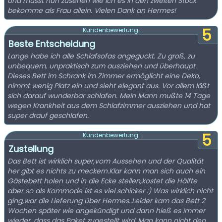
und musst nun zusehen wie ich es in den zweiten Stock
bekomme als Frau allein. Vielen Dank an Hermes!
5
Kundenbewertung:
Beste Entscheidung
Lange habe ich alle Schlafsofas angeguckt. Zu groß, zu
unbequem, unpraktisch zum ausziehen und überhaupt.
Dieses Bett im Schrank im Zimmer ermöglicht eine Deko,
nimmt wenig Platz ein und sieht elegant aus. Vor allem läßt
sich darauf wunderbar schlafen. Mein Mann mußte 14 Tage
wegen Krankheit aus dem Schlafzimmer ausziehen und hat
super drauf geschlafen.
5
Kundenbewertung:
Zustellung
Das Bett ist wirklich super,vom Aussehen und der Qualität
her gibt es nichts zu meckern.Klar kann man sich auch ein
Gästebett holen und in die Ecke stellen,kostet die Hälfte
aber so als Kommode ist es viel schicker :) Was wirklich nicht
ging,war die Lieferung über Hermes..Leider kam das Bett 2
Wochen später wie angekündigt und dann hieß es immer
wieder, dass das Paket zugestellt wird..Man kann nicht den