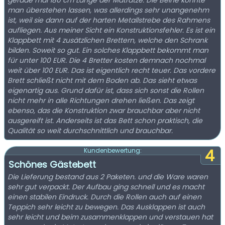
gerade mal 180 cm Länge der Matratze. Die Beine könnte
man überstehen lassen, was allerdings sehr unangenehm
ist, weil sie dann auf der harten Metallstrebe des Rahmens
aufliegen. Aus meiner Sicht ein Konstruktionsfehler. Es ist ein
Klappbett mit 4 zusätzlichen Brettern, welche den Schrank
bilden. Soweit so gut. Ein solches Klappbett bekommt man
für unter 100 EUR. Die 4 Bretter kosten demnach nochmal
weit über 100 EUR. Das ist eigentlich recht teuer. Das vordere
Brett schließt nicht mit dem Boden ab. Das sieht etwas
eigenartig aus. Grund dafür ist, dass sich sonst die Rollen
nicht mehr in alle Richtungen drehen ließen. Das zeigt
ebenso, das die Konstruktion zwar brauchbar aber nicht
ausgereift ist. Anderseits ist das Bett schon praktisch, die
Qualität so weit durchschnittlich und brauchbar.
4
Kundenbewertung:
Schönes Gästebett
Die Lieferung bestand aus 2 Paketen. und die Ware waren
sehr gut verpackt. Der Aufbau ging schnell und es macht
einen stabilen Eindruck. Durch die Rollen auch auf einen
Teppich sehr leicht zu bewegen. Das Ausklappen ist auch
sehr leicht und beim zusammenklappen und verstauen hat