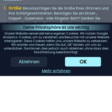
Größe:
Berücksichtigen Sie die Größe Ihres Zimmers und
Ihre Schlafgewohnheiten. Benötigen Sie ein Einzel-,
Doppel-, Queensize- oder Kingsize-Bett? Denken Sie
daran, dass es Ihrer Körpergröße entsprechen und
Deine Privatsphäre ist uns wichtig
genügend Platz bieten sollte, wenn Sie es mit jemandem
teilen.
Unsere Website verwendet keine eigenen Cookies. Wir nutzen Google
Analytics-Cookies, um zu verstehen, wie Besucher mit unserer Website
Matratze:
interagieren. Diese Cookies helfen uns, unsere Website zu verbessern.
Die Matratze ist entscheidend für einen guten
Wir würden uns freuen, wenn Sie auf „OK“ klicken, um uns zu
Schlaf. Suchen Sie nach einer Matratze, die Ihr
unterstützen. Sie können dies jedoch auch ablehnen, ohne dass dies
Körpergewicht gleichmäßig verteilt und Ihren
Ihre Erfahrung beeinträchtigt.
Komfortvorlieben entspricht, sei es weich, mittel oder
OK
Ablehnen
fest.
Rahmenmaterial:
Das Material des Bettrahmens trägt
Mehr erfahren
zur Haltbarkeit und Ästhetik bei. Holz bietet ein klassisches
Aussehen, während Metallrahmen für ihre Langlebigkeit
bekannt sind. Gepolsterte Betten verleihen einen Hauch
von Luxus.
Stauraum:
Betten mit eingebautem Stauraum können
viel Platz sparen. Schubladen oder Betten im Ottoman-
Stil bieten reichlich Platz zur Aufbewahrung von Bettzeug