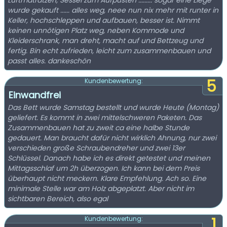
Luftmatratzen, Sessel zum Aufpusten ......... sogar eine Liege
wurde gekauft ...... alles weg, neee nun nix mehr mit runter in
Keller, hochschleppen und aufbauen, besser ist. Nimmt
keinen unnötigen Platz weg, neben Kommode und
Kleiderschrank, man dreht, macht auf und Bettzeug und
fertig. Bin echt zufrieden, leicht zum zusammenbauen und
passt alles. dankeschön
5
Kundenbewertung:
Einwandfrei
Das Bett wurde Samstag bestellt und wurde Heute (Montag)
geliefert. Es kommt in zwei mittelschweren Paketen. Das
Zusammenbauen hat zu zweit ca eine halbe Stunde
gedauert. Man braucht dafür nicht wirklich Ahnung, nur zwei
verschieden große Schraubendreher und zwei 13er
Schlüssel. Danach habe ich es direkt getestet und meinen
Mittagsschlaf um 2h überzogen. Ich kann bei dem Preis
überhaupt nicht meckern. Klare Empfehlung. Ach so. Eine
minimale Stelle war am Holz abgeplatzt. Aber nicht im
sichtbaren Bereich, also egal
1
Kundenbewertung: