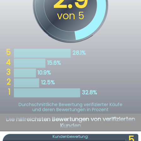
Durchschnittliche Bewertung verifizierter Käufe
und deren Bewertungen in Prozent
Die hilfreichsten Bewertungen von verifizierten
Kunden
5
Kundenbewertung: