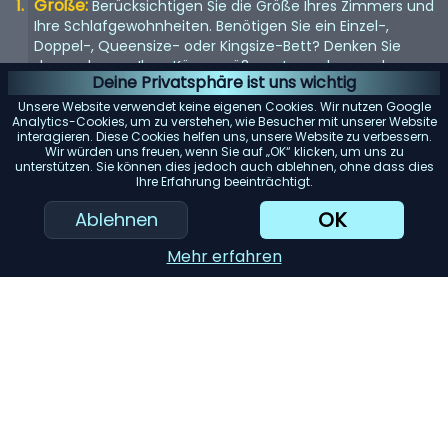
Größe:
Berücksichtigen Sie die Größe Ihres Zimmers und
Ihre Schlafgewohnheiten. Benötigen Sie ein Einzel-,
Doppel-, Queensize- oder Kingsize-Bett? Denken Sie
daran, dass es Ihrer Körpergröße entsprechen und
Deine Privatsphäre ist uns wichtig
genügend Platz bieten sollte, wenn Sie es mit jemandem
teilen.
Unsere Website verwendet keine eigenen Cookies. Wir nutzen Google
Analytics-Cookies, um zu verstehen, wie Besucher mit unserer Website
Matratze:
interagieren. Diese Cookies helfen uns, unsere Website zu verbessern.
Die Matratze ist entscheidend für einen guten
Wir würden uns freuen, wenn Sie auf „OK“ klicken, um uns zu
Schlaf. Suchen Sie nach einer Matratze, die Ihr
unterstützen. Sie können dies jedoch auch ablehnen, ohne dass dies
Körpergewicht gleichmäßig verteilt und Ihren
Ihre Erfahrung beeinträchtigt.
Komfortvorlieben entspricht, sei es weich, mittel oder
OK
Ablehnen
fest.
Rahmenmaterial:
Das Material des Bettrahmens trägt
Mehr erfahren
zur Haltbarkeit und Ästhetik bei. Holz bietet ein klassisches
Aussehen, während Metallrahmen für ihre Langlebigkeit
bekannt sind. Gepolsterte Betten verleihen einen Hauch
von Luxus.
Stauraum:
Betten mit eingebautem Stauraum können
viel Platz sparen. Schubladen oder Betten im Ottoman-
Stil bieten reichlich Platz zur Aufbewahrung von Bettzeug
und anderen Gegenständen.