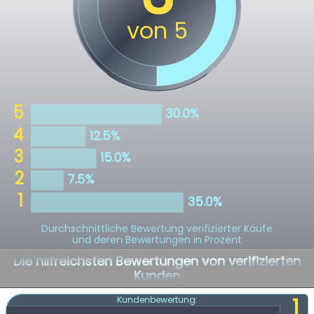
Durchschnittliche Bewertung verifizierter Käufe
und deren Bewertungen in Prozent
Die hilfreichsten Bewertungen von verifizierten
Kunden
1
Kundenbewertung: