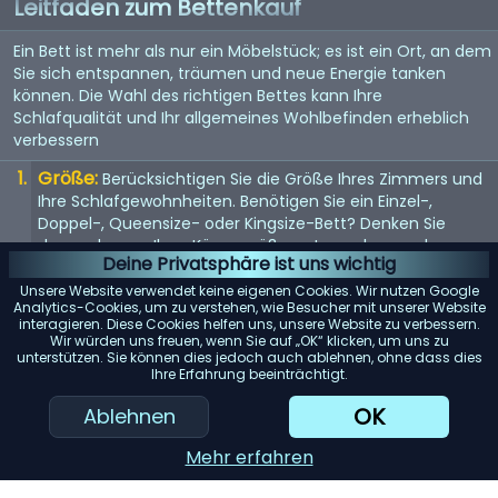
Leitfaden zum Bettenkauf
Ein Bett ist mehr als nur ein Möbelstück; es ist ein Ort, an dem
Sie sich entspannen, träumen und neue Energie tanken
können. Die Wahl des richtigen Bettes kann Ihre
Schlafqualität und Ihr allgemeines Wohlbefinden erheblich
verbessern
Größe:
Berücksichtigen Sie die Größe Ihres Zimmers und
Ihre Schlafgewohnheiten. Benötigen Sie ein Einzel-,
Doppel-, Queensize- oder Kingsize-Bett? Denken Sie
daran, dass es Ihrer Körpergröße entsprechen und
Deine Privatsphäre ist uns wichtig
genügend Platz bieten sollte, wenn Sie es mit jemandem
teilen.
Unsere Website verwendet keine eigenen Cookies. Wir nutzen Google
Analytics-Cookies, um zu verstehen, wie Besucher mit unserer Website
Matratze:
interagieren. Diese Cookies helfen uns, unsere Website zu verbessern.
Die Matratze ist entscheidend für einen guten
Wir würden uns freuen, wenn Sie auf „OK“ klicken, um uns zu
Schlaf. Suchen Sie nach einer Matratze, die Ihr
unterstützen. Sie können dies jedoch auch ablehnen, ohne dass dies
Körpergewicht gleichmäßig verteilt und Ihren
Ihre Erfahrung beeinträchtigt.
Komfortvorlieben entspricht, sei es weich, mittel oder
OK
Ablehnen
fest.
Rahmenmaterial:
Das Material des Bettrahmens trägt
Mehr erfahren
zur Haltbarkeit und Ästhetik bei. Holz bietet ein klassisches
Aussehen, während Metallrahmen für ihre Langlebigkeit