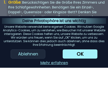
Größe:
Berücksichtigen Sie die Größe Ihres Zimmers und
Ihre Schlafgewohnheiten. Benötigen Sie ein Einzel-,
Doppel-, Queensize- oder Kingsize-Bett? Denken Sie
daran, dass es Ihrer Körpergröße entsprechen und
Deine Privatsphäre ist uns wichtig
genügend Platz bieten sollte, wenn Sie es mit jemandem
teilen.
Unsere Website verwendet keine eigenen Cookies. Wir nutzen Google
Analytics-Cookies, um zu verstehen, wie Besucher mit unserer Website
Matratze:
interagieren. Diese Cookies helfen uns, unsere Website zu verbessern.
Die Matratze ist entscheidend für einen guten
Wir würden uns freuen, wenn Sie auf „OK“ klicken, um uns zu
Schlaf. Suchen Sie nach einer Matratze, die Ihr
unterstützen. Sie können dies jedoch auch ablehnen, ohne dass dies
Körpergewicht gleichmäßig verteilt und Ihren
Ihre Erfahrung beeinträchtigt.
Komfortvorlieben entspricht, sei es weich, mittel oder
OK
Ablehnen
fest.
Rahmenmaterial:
Das Material des Bettrahmens trägt
Mehr erfahren
zur Haltbarkeit und Ästhetik bei. Holz bietet ein klassisches
Aussehen, während Metallrahmen für ihre Langlebigkeit
bekannt sind. Gepolsterte Betten verleihen einen Hauch
von Luxus.
KI-Einkaufsassistent