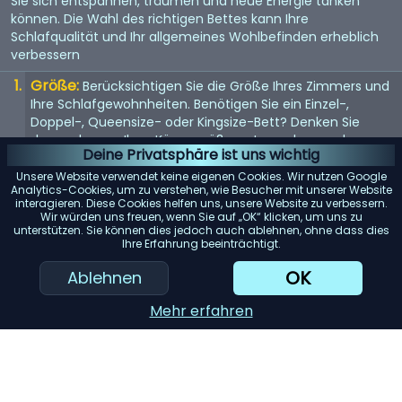
Sie sich entspannen, träumen und neue Energie tanken
können. Die Wahl des richtigen Bettes kann Ihre
Schlafqualität und Ihr allgemeines Wohlbefinden erheblich
verbessern
Größe:
Berücksichtigen Sie die Größe Ihres Zimmers und
Ihre Schlafgewohnheiten. Benötigen Sie ein Einzel-,
Doppel-, Queensize- oder Kingsize-Bett? Denken Sie
daran, dass es Ihrer Körpergröße entsprechen und
Deine Privatsphäre ist uns wichtig
genügend Platz bieten sollte, wenn Sie es mit jemandem
teilen.
Unsere Website verwendet keine eigenen Cookies. Wir nutzen Google
Analytics-Cookies, um zu verstehen, wie Besucher mit unserer Website
Matratze:
interagieren. Diese Cookies helfen uns, unsere Website zu verbessern.
Die Matratze ist entscheidend für einen guten
Wir würden uns freuen, wenn Sie auf „OK“ klicken, um uns zu
Schlaf. Suchen Sie nach einer Matratze, die Ihr
unterstützen. Sie können dies jedoch auch ablehnen, ohne dass dies
Körpergewicht gleichmäßig verteilt und Ihren
Ihre Erfahrung beeinträchtigt.
Komfortvorlieben entspricht, sei es weich, mittel oder
OK
Ablehnen
fest.
Rahmenmaterial:
Das Material des Bettrahmens trägt
Mehr erfahren
zur Haltbarkeit und Ästhetik bei. Holz bietet ein klassisches
Aussehen, während Metallrahmen für ihre Langlebigkeit
bekannt sind. Gepolsterte Betten verleihen einen Hauch
von Luxus.