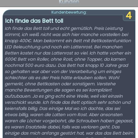
Kunden
4
Kundenbewertung:
Ich finde das Bett toll
Ich finde das Bett toll und echt gemütlich. Preis Leistung
stimmt, ich weiß nicht was sich hier manche vorstellen bei
knapp 400€. Man bekommt ein Bett mit Bettkastenfunktion
LED Beleuchtung und noch ein Lattenrost. Bei manchen
Betten kostet nur das Lattenrost so viel. Ich hatte vorher ein
600€ Bett von Roller, ohne Rost, ohne Topper, da kamen
nochmal 500 euro dazu. Das Bett hat knapp 10 Jahre grad
so gehalten war aber von der Verarbeitung um einiges
schlechter als es der Preis hätte erlauben sollen. Wohl
gemerkt, ohne Bettkasten oder sonstigem. Verstehe
manche Bewertungen die sagen es sei kompliziert
aufzubauen. Ja es ging echt eine Weile, weil viel einzeln
verschickt wurde. Ich finde das Bett optisch sehr schön und
keiensfalls billig. Das einzige Mal wo ich dachte, das sei
etwas billig, waren die Latten vom Rost. Aber ansonsten
waren die Löcher vorgebohrt, die Schrauben haben gepasst,
es waren Ersatzteile dabei, falls was verloren geht. Das
einzige das mich anfangs gestört hat, war das das Bett beim