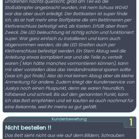
umdrehen nachts quietscht, grad am Teil wo die
Stoßdämpfer angebracht wurden, mit nem Schuss WD40
war das aber auch erledigt. Der Bettkasten ist super finde
ich, da ist halt mehr eine Stoffplane die am Bettinneren per
Klettverschluss befestigt wird, als Kasten. Erfüllt aber ihren
Zweck. Die LED beleuchtung ist richtig schön und funktioniert
super. War ganz einfach zu installieren und kann auch
abgenommen werden, da die LED Streifen auch per
Klettverschluss befestigt werden. Ein Stern Abzug weil die
Anleitung etwas kompliziert war und die Teile zu verteilt
waren ( Man hätte manches vormontieren können), kann
mir aber vorstellen dass das Verdandmatieral sparen sollte
(was ich gut finde). Also da mal keinen Abzug aber als kleine
Anmerkung für andere. Zudem kriegt der Kundenservice von
Juskys noch einen Pluspunkt, denn sie waren freundlich,
hilfsbereit und schnell. Bis auf den genannten Punkt, kann
ich das Bett empfehlen und wir kaufen es auch nochmal für
eine Bekannte, weil ihr meins so gut gefällt.
1
Kundenbewertung:
Nicht bestellen !!
Das Bett sieht nicht aus wie auf dem Bildern, Schrauben