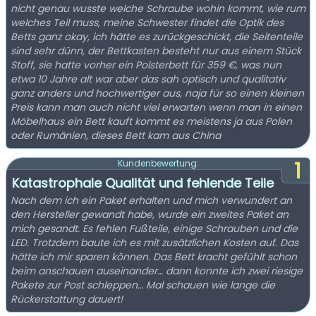
nicht genau wusste welche Schraube wohin kommt, wie rum
welches Teil muss, meine Schwester findet die Optik des
Betts ganz okay, ich hätte es zurückgeschickt, die Seitenteile
sind sehr dünn, der Bettkasten besteht nur aus einem Stück
Stoff, sie hatte vorher ein Polsterbett für 359 €, was nun
etwa 10 Jahre alt war aber das sah optisch und qualitativ
ganz anders und hochwertiger aus, naja für so einen kleinen
Preis kann man auch nicht viel erwarten wenn man in einen
Möbelhaus ein Bett kauft kommt es meistens ja aus Polen
oder Rumänien, dieses Bett kam aus China
1
Kundenbewertung:
Katastrophale Qualität und fehlende Teile
Nach dem ich ein Paket erhalten und mich verwundert an
den Hersteller gewandt habe, wurde ein zweites Paket an
mich gesandt. Es fehlen Fußteile, einige Schrauben und die
LED. Trotzdem baute ich es mit zusätzlichen Kosten auf. Das
hätte ich mir sparen können. Das Bett kracht gefühlt schon
beim anschauen auseinander… dann konnte ich zwei riesige
Pakete zur Post schleppen… Mal schauen wie lange die
Rückerstattung dauert!