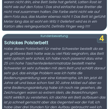
waren nicht drin, eine Bett Seite hat gefehlt, Latten Rost ist
nicht wie auf den Fotos ! Das sind einfache lose Bretter die
nicht mal zusammen halten. Die Farbe sieht nicht wie auf
dem Foto aus, das Muster ebenso nicht !! Das Bett ist gefühlt
Meter lang das ist wohl ein Witz !! Geliefert wird es in ein
Karton alles reingequetscht. Definitiv Finger weg !!!!!
4
Kundenbewertung:
Schickes Polsterbett
Habe dieses Polsterbett für meine Schwester bestellt da sie
ein größeres Bett hatte was zu viel Platz wegnahm, das Bett
wirkt optisch sehr schick, ich habe noch passend dazu eine
25 cm hohe Taschenfederkernmatratze bestellt meine
Schwester ist sehr zufrieden mit dem Bett und schläft darauf
sehr gut, das einzige Problem was ich hatte die
Bedienungsanleitung war eine Katastrophe, ich bin jetzt 46
Jahre alt und baue schon fast 30 Jahre Möbel auf aber so
eine Bedienungsanleitung habe ich noch nie gesehen, die
Zeichnungen waren so extrem klein, die Bezeichnungen
nicht wirklich zu verstehen, ich dachte ein Bett aufbauen das
ist ja schnell gemacht aber das Gegenteil war der Fall, ich
habe über drei Stunden für den Aufbau gebraucht weil ich