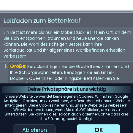
Leitfaden zum Bettenkauf
Ein Bett ist mehr als nur ein Möbelstück; es ist ein Ort, an dem
Sie sich entspannen, träumen und neue Energie tanken
können. Die Wahl des richtigen Bettes kann Ihre
Schlafqualität und Ihr allgemeines Wohlbefinden erheblich
verbessern
Größe:
Berücksichtigen Sie die Größe Ihres Zimmers und
Ihre Schlafgewohnheiten. Benötigen Sie ein Einzel-,
Doppel-, Queensize- oder Kingsize-Bett? Denken Sie
daran, dass es Ihrer Körpergröße entsprechen und
Deine Privatsphäre ist uns wichtig
genügend Platz bieten sollte, wenn Sie es mit jemandem
teilen.
Unsere Website verwendet keine eigenen Cookies. Wir nutzen Google
Analytics-Cookies, um zu verstehen, wie Besucher mit unserer Website
Matratze:
interagieren. Diese Cookies helfen uns, unsere Website zu verbessern.
Die Matratze ist entscheidend für einen guten
Wir würden uns freuen, wenn Sie auf „OK“ klicken, um uns zu
Schlaf. Suchen Sie nach einer Matratze, die Ihr
unterstützen. Sie können dies jedoch auch ablehnen, ohne dass dies
Körpergewicht gleichmäßig verteilt und Ihren
Ihre Erfahrung beeinträchtigt.
Komfortvorlieben entspricht, sei es weich, mittel oder
OK
Ablehnen
fest.