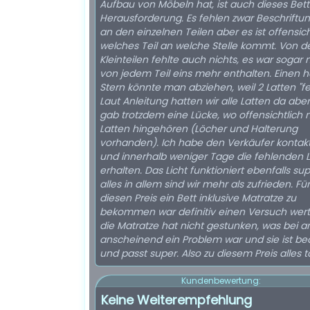
Aufbau von Möbeln hat, ist auch dieses Bett
Herausforderung. Es fehlen zwar Beschriftu
an den einzelnen Teilen aber es ist offensich
welches Teil an welche Stelle kommt. Von d
Kleinteilen fehlte auch nichts, es war sogar
von jedem Teil eins mehr enthalten. Einen 
Stern könnte man abziehen, weil 2 Latten "fe
Laut Anleitung hatten wir alle Latten da aber
gab trotzdem eine Lücke, wo offensichtlich 
Latten hingehören (Löcher und Halterung
vorhanden). Ich habe den Verkäufer kontakt
und innerhalb weniger Tage die fehlenden 
erhalten. Das Licht funktioniert ebenfalls su
alles in allem sind wir mehr als zufrieden. Für
diesen Preis ein Bett inklusive Matratze zu
bekommen war definitiv einen Versuch wert
die Matratze hat nicht gestunken, was bei 
anscheinend ein Problem war und sie ist b
und passt super. Also zu diesem Preis alles t
Kundenbewertung:
Keine Weiterempfehlung