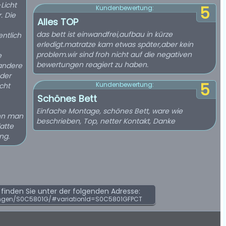
Licht
5
Kundenbewertung:
. Die
Alles TOP
das bett ist einwandfrei,aufbau in kürze
ntlich
erledigt.matratze kam etwas später,aber kein
problem.wir sind froh nicht auf die negativen
e
bewertungen reagiert zu haben.
andere
oder
5
Kundenbewertung:
cht
Schönes Bett
Einfache Montage, schönes Bett, ware wie
enn man
beschrieben, Top, netter Kontakt, Danke
latte
ng.
inden Sie unter der folgenden Adresse:
ngen/S0C5801G/#variationId=S0C5801GFPCT