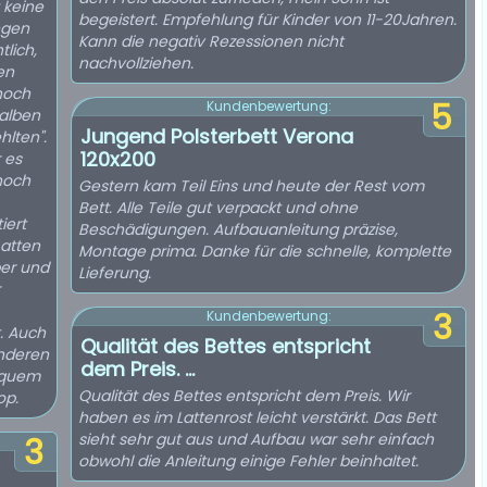
 keine
begeistert. Empfehlung für Kinder von 11-20Jahren.
ngen
Kann die negativ Rezessionen nicht
tlich,
nachvollziehen.
en
 noch
5
Kundenbewertung:
halben
Jungend Polsterbett Verona
hlten".
120x200
 es
noch
Gestern kam Teil Eins und heute der Rest vom
Bett. Alle Teile gut verpackt und ohne
iert
Beschädigungen. Aufbauanleitung präzise,
Latten
Montage prima. Danke für die schnelle, komplette
per und
Lieferung.
3
Kundenbewertung:
. Auch
Qualität des Bettes entspricht
anderen
dem Preis. ...
equem
Qualität des Bettes entspricht dem Preis. Wir
op.
haben es im Lattenrost leicht verstärkt. Das Bett
sieht sehr gut aus und Aufbau war sehr einfach
3
obwohl die Anleitung einige Fehler beinhaltet.