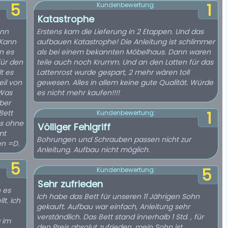
5
1
Kundenbewertung:
Katastrophe
enn
Erstens kam die Lieferung in 2 Etappen. Und das
 Kann
aufbauen Katastrophe! Die Anleitung ist schlimmer
n es
als bei einem bekannten Möbelhaus. Dann waren
für den
teile auch noch Krumm. Und an den Latten für das
t es
Lattenrost wurde gespart, 2 mehr wären toll
eil von
gewesen. Alles in allem keine gute Qualität. Würde
 Was
es nicht mehr kaufen!!!!
aber
Bett
1
Kundenbewertung:
es ohne
Völliger Fehlgriff
mt
Bohrungen und Schrauben passen nicht zur
en =D.
Anleitung. Aufbau nicht möglich.
5
5
Kundenbewertung:
Sehr zufrieden
 es
Ich habe das Bett für unseren 11 Jährigen Sohn
t. Ich
gekauft. Aufbau war einfach, Anleitung sehr
verständlich. Das Bett stand innerhalb 1 Std. , für
 im
den Preis absolut zufrieden, mein Sohn ist