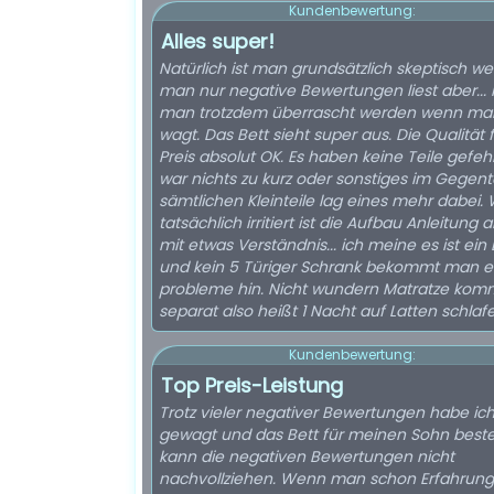
Kundenbewertung:
Alles super!
Natürlich ist man grundsätzlich skeptisch w
man nur negative Bewertungen liest aber...
man trotzdem überrascht werden wenn ma
wagt. Das Bett sieht super aus. Die Qualität 
Preis absolut OK. Es haben keine Teile gefehl
war nichts zu kurz oder sonstiges im Gegent
sämtlichen Kleinteile lag eines mehr dabei.
tatsächlich irritiert ist die Aufbau Anleitung 
mit etwas Verständnis... ich meine es ist ein 
und kein 5 Türiger Schrank bekommt man 
probleme hin. Nicht wundern Matratze kom
separat also heißt 1 Nacht auf Latten schlaf
Kundenbewertung:
Top Preis-Leistung
Trotz vieler negativer Bewertungen habe ich
gewagt und das Bett für meinen Sohn bestell
kann die negativen Bewertungen nicht
nachvollziehen. Wenn man schon Erfahrung