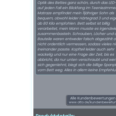
Optik des Bettes ganz schön, durch das LED-
auf jeden Fall ein Blickfang im Teeniezimmer
Matraze empfindet mein 11jähriger Sohn als
bequem, obwohl leider Härtegrad 3 und eige
ab 80 Kilo empfohlen. Bett selbst ist billig
verarbeitet, mein Mann musste es irgendwi
zusammenbasteln. Schrauben, Löcher und 
Bauteile waren entweder falsch abgezählt 
nicht ordentlich vermessen, sodass vieles ni
ineinander passte. Kopfteil leider auch sehr
wackelig und nur eine Frage der Zeit, bis es
abbricht, da nur unten verschraubt und w
sich gegenlehnt, biegt sich die billige Spanp
vom Bett weg. Alles in allem keine Empfehlu
Alle Kundenbewertungen f
www.otto.de/kundenbewertu