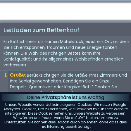
Leitfaden zum Bettenkauf
Ein Bett ist mehr als nur ein Möbelstück; es ist ein Ort, an dem
Sie sich entspannen, träumen und neue Energie tanken
können. Die Wahl des richtigen Bettes kann Ihre
Schlafqualität und Ihr allgemeines Wohlbefinden erheblich
verbessern
Größe:
Berücksichtigen Sie die Größe Ihres Zimmers und
Ihre Schlafgewohnheiten. Benötigen Sie ein Einzel-,
Doppel-, Queensize- oder Kingsize-Bett? Denken Sie
daran, dass es Ihrer Körpergröße entsprechen und
Deine Privatsphäre ist uns wichtig
genügend Platz bieten sollte, wenn Sie es mit jemandem
teilen.
Unsere Website verwendet keine eigenen Cookies. Wir nutzen Google
Analytics-Cookies, um zu verstehen, wie Besucher mit unserer Website
Matratze:
interagieren. Diese Cookies helfen uns, unsere Website zu verbessern.
Die Matratze ist entscheidend für einen guten
Wir würden uns freuen, wenn Sie auf „OK“ klicken, um uns zu
Schlaf. Suchen Sie nach einer Matratze, die Ihr
unterstützen. Sie können dies jedoch auch ablehnen, ohne dass dies
Körpergewicht gleichmäßig verteilt und Ihren
Ihre Erfahrung beeinträchtigt.