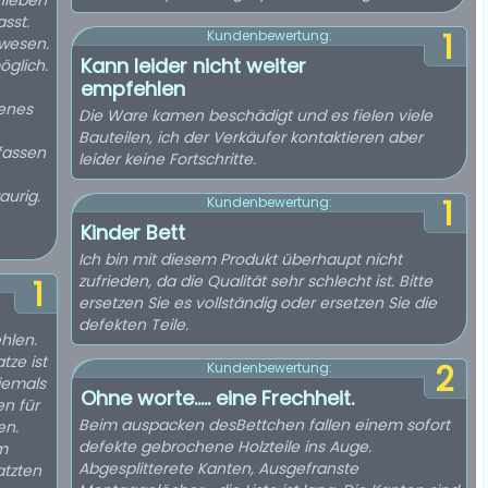
chieben
sst.
1
Kundenbewertung:
ewesen.
Kann leider nicht weiter
glich.
empfehlen
genes
Die Ware kamen beschädigt und es fielen viele
Bauteilen, ich der Verkäufer kontaktieren aber
fassen
leider keine Fortschritte.
aurig.
1
Kundenbewertung:
Kinder Bett
Ich bin mit diesem Produkt überhaupt nicht
zufrieden, da die Qualität sehr schlecht ist. Bitte
1
ersetzen Sie es vollständig oder ersetzen Sie die
defekten Teile.
hlen.
tze ist
2
Kundenbewertung:
iemals
Ohne worte..... eine Frechheit.
en für
Beim auspacken desBettchen fallen einem sofort
en.
defekte gebrochene Holzteile ins Auge.
am
Abgesplitterete Kanten, Ausgefranste
atzten