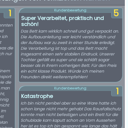
1
5
Kundenbewertung:
Super Verarbeitet, praktisch und
schön!
konnten
nd
Das Bett kam wirklich schnell und gut verpackt an.
 ich
Die Aufbauanleitung war leicht verständlich und
t
der Aufbau war zu zweit in einer Stunde erledigt.
was die
Die Verarbeitung ist top und das Bett macht
ach nur
insgesamt einen sehr stabilen Eindruck. Unserer
Tochter gefällt es super und sie schläft sogar
besser als in ihrem vorherigen Bett. Für den Preis
 einem
ein echt klasse Produkt. Würde ich meinen
nsport
Freunden direkt weiterempfehlen!
ie die
d man
1
Kundenbewertung:
ht,
Katastrophe
innig
Ich bin nicht penibel aber so eine Ware hatte ich
nicht
schon lange nicht mehr gehabt Das Rausfallschutz
 Im
konnte man nicht befestigen und ein Brett für die
tt
Schublade kam kaputt schon an Vom Aussehen
 Man
her ist es top Ich bin gespannt wie lange das hält