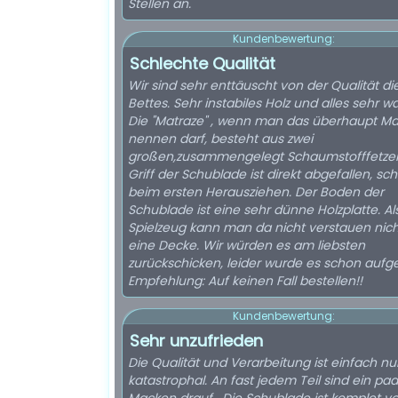
Stellen an.
Kundenbewertung:
Schlechte Qualität
Wir sind sehr enttäuscht von der Qualität di
Bettes. Sehr instabiles Holz und alles sehr wa
Die "Matraze" , wenn man das überhaupt Ma
nennen darf, besteht aus zwei
großen,zusammengelegt Schaumstofffetzen
Griff der Schublade ist direkt abgefallen, sc
beim ersten Herausziehen. Der Boden der
Schublade ist eine sehr dünne Holzplatte. Al
Spielzeug kann man da nicht verstauen nic
eine Decke. Wir würden es am liebsten
zurückschicken, leider wurde es schon aufg
Empfehlung: Auf keinen Fall bestellen!!
Kundenbewertung:
Sehr unzufrieden
Die Qualität und Verarbeitung ist einfach nu
katastrophal. An fast jedem Teil sind ein paa