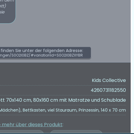
von dem
tt)
sie
inden Sie unter der folgenden Adresse:
ungen/S0O2I0BZ/#variationId=S0O2I0BZXYBR
Kids Collective
4260731182550
tt 70x140 cm, 80x160 cm mit Matratze und Schublade
Mädchen), Bettkasten, viel Stauraum, Prinzessin, 140 x 70 cm
e mehr über dieses Produkt
: