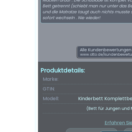
Macken drauf . Die Schublade ist komplet 
Bett getrennt (schiebt man nur unter das Be
und die Matratze taugt auch nichts musste 
sofort wechseln . Nie wieder!
Alle Kundenbewertungen f
www.otto.de/kundenbewert
Produktdetails:
Marke:
GTIN:
Modell:
Kinderbett Komplettbe
(Bett für Jungen und 
Erfahren Si