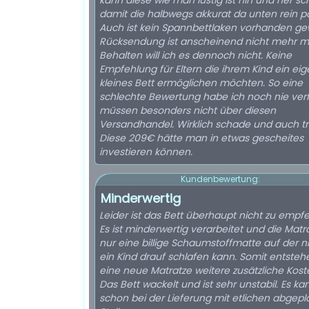
kann diese wie man lustig ist hin und her s
damit die halbwegs akkurat da unten rein pa
Auch ist kein Spannbettlaken vorhanden g
Rücksendung ist anscheinend nicht mehr mö
Behalten will ich es dennoch nicht. Keine
Empfehlung für Eltern die ihrem Kind ein ei
kleines Bett ermöglichen möchten. So eine
schlechte Bewertung habe ich noch nie ver
müssen besonders nicht über diesen
Versandhandel. Wirklich schade und auch tr
Diese 209€ hätte man in etwas gescheites
investieren können.
Kundenbewertung:
Minderwertig
Leider ist das Bett überhaupt nicht zu empfe
Es ist minderwertig verarbeitet und die Matra
nur eine billige Schaumstoffmatte auf der n
ein Kind drauf schlafen kann. Somit entsteh
eine neue Matratze weitere zusätzliche Kost
Das Bett wackelt und ist sehr unstabil. Es k
schon bei der Lieferung mit etlichen abgepl