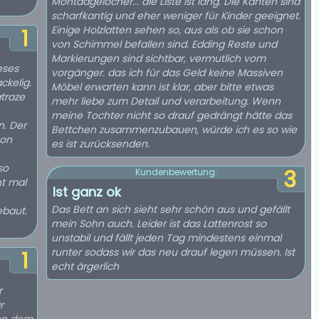
Montaagelöcher... die Liste ist lang. Die Kanten sind
scharfkantig und eher weniger für Kinder geeignet.
Einige Holzlatten sehen so, aus als ob sie schon
1
von Schimmel befallen sind. Edding Reste und
Markierungen sind sichtbar, vermutlich vom
eses
vorgänger. das ich für das Geld keine Massiven
ckelig.
Möbel erwarten kann ist klar, aber bitte etwas
traze
mehr liebe zum Detail und verarbeitung. Wenn
meine Tochter nicht so drauf gedrängt hätte das
. Der
Bettchen zusammenzubauen, würde ich es so wie
hon
es ist zurücksenden.
so
3
Kundenbewertung:
ht mal
Ist ganz ok
Das Bett an sich sieht sehr schön aus und gefällt
ebaut.
mein Sohn auch. Leider ist das Lattenrost so
unstabil und fällt jeden Tag mindestens einmal
runter sodass wir das neu drauf legen müssen. Ist
1
echt ärgerlich
r
r