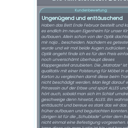
Kundenbewertung:
Ungenügend und enttäuschend
Haben das Bett Ende Februar bestellt und 
es endlich im neuen Eigenheim für unser Ki
aufbauen. Allein schon von der Optik dachte
mir naja .. bescheiden. Nachdem es geteste
wurde und wir mal beide Augen zudrücken 
Optik angeht finde ich es für den Preis einf
noch unverschämt überhaupt dieses
Klappergestell anzubieten. Die „Matratze“ ist
qualitativ mit einer Polsterung für Möbel in
Karton zu vergleichen damit diese beim Tra
nicht beschädigt werden. Man liegt darauf w
Prinzessin auf der Erbse und spürt ALLES un
hört auch, sobald man sich im Schlaf umdre
geschweige denn hinsetzt, ALLES. Bin wahns
enttäuscht und bereue es stark das wir das 
früher aufbauen und begutachten konnten.
übrigen ist für die „Schublade“ unter dem Be
nicht einmal eine Befestigung vorgesehen.