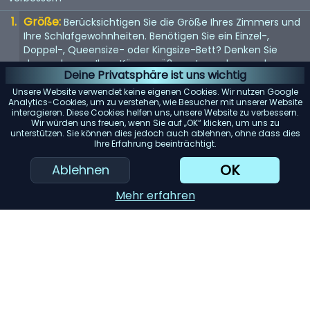
Größe:
Berücksichtigen Sie die Größe Ihres Zimmers und
Ihre Schlafgewohnheiten. Benötigen Sie ein Einzel-,
Doppel-, Queensize- oder Kingsize-Bett? Denken Sie
daran, dass es Ihrer Körpergröße entsprechen und
Deine Privatsphäre ist uns wichtig
genügend Platz bieten sollte, wenn Sie es mit jemandem
teilen.
Unsere Website verwendet keine eigenen Cookies. Wir nutzen Google
Analytics-Cookies, um zu verstehen, wie Besucher mit unserer Website
Matratze:
interagieren. Diese Cookies helfen uns, unsere Website zu verbessern.
Die Matratze ist entscheidend für einen guten
Wir würden uns freuen, wenn Sie auf „OK“ klicken, um uns zu
Schlaf. Suchen Sie nach einer Matratze, die Ihr
unterstützen. Sie können dies jedoch auch ablehnen, ohne dass dies
Körpergewicht gleichmäßig verteilt und Ihren
Ihre Erfahrung beeinträchtigt.
Komfortvorlieben entspricht, sei es weich, mittel oder
OK
Ablehnen
fest.
Rahmenmaterial:
Das Material des Bettrahmens trägt
Mehr erfahren
zur Haltbarkeit und Ästhetik bei. Holz bietet ein klassisches
Aussehen, während Metallrahmen für ihre Langlebigkeit
bekannt sind. Gepolsterte Betten verleihen einen Hauch
von Luxus.
Stauraum:
Betten mit eingebautem Stauraum können
viel Platz sparen. Schubladen oder Betten im Ottoman-
Stil bieten reichlich Platz zur Aufbewahrung von Bettzeug