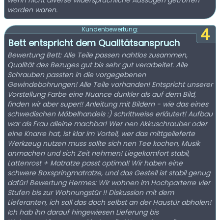
wenn nicht diverse widersprüchliche Aussagen getroffen
worden waren.
4
Kundenbewertung:
Bett entspricht dem Qualitätsanspruch
Bewertung Bett: Alle Teile passen nahtlos zusammen,
Qualität des Bezuges gut bis sehr gut verarbeitet. Alle
Schrauben passten in die vorgegebenen
Gewindebohrungen! Alle Teile vorhanden! Entspricht unserer
Vorstellung Farbe eine Nuance dunkler als auf dem Bild,
finden wir aber super!! Anleitung mit Bildern - wie das eines
schwedischen Möbelhandels :) schrittweise erläutert! Aufbau
war als Frau alleine machbar! Wer nen Akkuschrauber oder
eine Knarre hat, ist klar im Vorteil, wer das mittgelieferte
Werkzeug nutzen muss sollte sich nen Tee kochen, Musik
anmachen und sich Zeit nehmen! Liegekomfort stabil,
Lattenrost + Matratze passt optimal! Wir haben eine
schwere Boxspringmatratze, und das Gestell ist stabil genug
dafür! Bewertung Hermes: Wir wohnen im Hochparterre vier
Stufen bis zur Wohnungstür !! Diskussion mit dem
Lieferanten, ich soll das doch selbst an der Haustür abholen!
Ich hab ihn darauf hingewiesen Lieferung bis