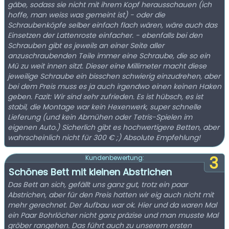
gäbe, sodass sie nicht mit ihrem Kopf herausschauen (ich
hoffe, man weiss was gemeint ist) - oder die
Schraubenköpfe selber einfach flach wären, wäre auch das
Einsetzen der Lattenroste einfacher. - ebenfalls bei den
Schrauben gibt es jeweils an einer Seite aller
anzuschraubenden Teile immer eine Schraube, die so ein
Mü zu weit innen sitzt. Dieser eine Millimeter macht diese
jeweilige Schraube ein bisschen schwierig einzudrehen, aber
bei dem Preis muss es ja auch irgendwo einen keinen Haken
geben. Fazit: Wir sind sehr zufrieden. Es ist hübsch, es ist
stabil, die Montage war kein Hexenwerk, super schnelle
Lieferung (und kein Abmühen oder Tetris-Spielen im
eigenen Auto.) Sicherlich gibt es hochwertigere Betten, aber
wahrscheinlich nicht für 300 € ;) Absolute Empfehlung!
3
Kundenbewertung:
Schönes Bett mit kleinen Abstrichen
Das Bett an sich, gefällt uns ganz gut, trotz ein paar
Abstrichen, aber für den Preis hatten wir eig auch nicht mit
mehr gerechnet. Der Aufbau war ok. Hier und da waren Mal
ein Paar Bohrlöcher nicht ganz präzise und man musste Mal
gröber rangehen. Das führt auch zu unserem ersten