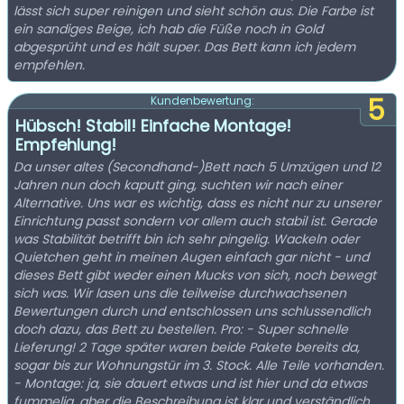
lässt sich super reinigen und sieht schön aus. Die Farbe ist
ein sandiges Beige, ich hab die Füße noch in Gold
abgesprüht und es hält super. Das Bett kann ich jedem
empfehlen.
5
Kundenbewertung:
Hübsch! Stabil! Einfache Montage!
Empfehlung!
Da unser altes (Secondhand-)Bett nach 5 Umzügen und 12
Jahren nun doch kaputt ging, suchten wir nach einer
Alternative. Uns war es wichtig, dass es nicht nur zu unserer
Einrichtung passt sondern vor allem auch stabil ist. Gerade
was Stabilität betrifft bin ich sehr pingelig. Wackeln oder
Quietchen geht in meinen Augen einfach gar nicht - und
dieses Bett gibt weder einen Mucks von sich, noch bewegt
sich was. Wir lasen uns die teilweise durchwachsenen
Bewertungen durch und entschlossen uns schlussendlich
doch dazu, das Bett zu bestellen. Pro: - Super schnelle
Lieferung! 2 Tage später waren beide Pakete bereits da,
sogar bis zur Wohnungstür im 3. Stock. Alle Teile vorhanden.
- Montage: ja, sie dauert etwas und ist hier und da etwas
fummelig, aber die Beschreibung ist klar und verständlich