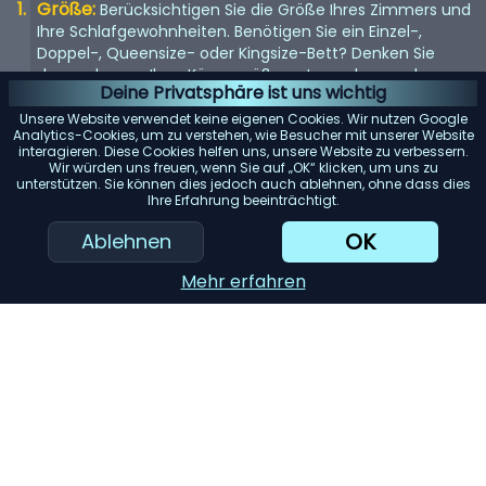
Größe:
Berücksichtigen Sie die Größe Ihres Zimmers und
Ihre Schlafgewohnheiten. Benötigen Sie ein Einzel-,
Doppel-, Queensize- oder Kingsize-Bett? Denken Sie
daran, dass es Ihrer Körpergröße entsprechen und
Deine Privatsphäre ist uns wichtig
genügend Platz bieten sollte, wenn Sie es mit jemandem
teilen.
Unsere Website verwendet keine eigenen Cookies. Wir nutzen Google
Analytics-Cookies, um zu verstehen, wie Besucher mit unserer Website
Matratze:
interagieren. Diese Cookies helfen uns, unsere Website zu verbessern.
Die Matratze ist entscheidend für einen guten
Wir würden uns freuen, wenn Sie auf „OK“ klicken, um uns zu
Schlaf. Suchen Sie nach einer Matratze, die Ihr
unterstützen. Sie können dies jedoch auch ablehnen, ohne dass dies
Körpergewicht gleichmäßig verteilt und Ihren
Ihre Erfahrung beeinträchtigt.
Komfortvorlieben entspricht, sei es weich, mittel oder
OK
Ablehnen
fest.
Rahmenmaterial:
Das Material des Bettrahmens trägt
Mehr erfahren
zur Haltbarkeit und Ästhetik bei. Holz bietet ein klassisches
Aussehen, während Metallrahmen für ihre Langlebigkeit
bekannt sind. Gepolsterte Betten verleihen einen Hauch
von Luxus.
Stauraum:
Betten mit eingebautem Stauraum können
viel Platz sparen. Schubladen oder Betten im Ottoman-
Stil bieten reichlich Platz zur Aufbewahrung von Bettzeug
und anderen Gegenständen.