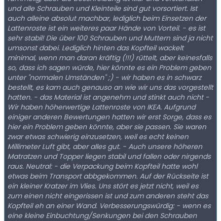
und alle Schrauben und Kleinteile sind gut vorsortiert. Ist
auch alleine absolut machbar, lediglich beim Einsetzen der
Lattenroste ist ein weiteres paar Hände von Vorteil. - es ist
sehr stabil! Die über 100 Schrauben und Muttern sind ja nicht
umsonst dabei. Lediglich hinten das Kopfteil wackelt
minimal, wenn man daran kräftig (!!!) rüttelt, aber keinesfalls
so, dass ich sagen würde, hier könnte es ein Problem geben
unter "normalen Umständen" ;) - wir haben es in schwarz
bestellt, es kam auch genauso an wie wir uns das vorgestellt
hatten. - das Material ist angenehm und stinkt auch nicht -
Wir haben höherwertige Lattenroste von IKEA. Aufgrund
einiger anderen Bewertungen hatten wir erst Sorge, dass es
hier ein Problem geben könnte, aber sie passen. Sie waren
zwar etwas schwierig einzusetzen, weil es echt keinen
Millimeter Luft gibt, aber alles gut. - Auch unsere höheren
Matratzen und Topper liegen stabil und fallen oder nirgends
raus. Neutral: - die Verpackung beim Kopfteil hatte wohl
etwas beim Transport abbgekommen. Auf der Rückseite ist
ein kleiner Kratzer im Vlies. Uns stört es jetzt nicht, weil es
zum einen nicht eingerissen ist und zum anderen steht das
Kopfteil eh an einer Wand. Verbesserungswürdig: - wenn es
eine kleine Einbuchtung/Senkungen bei den Schrauben