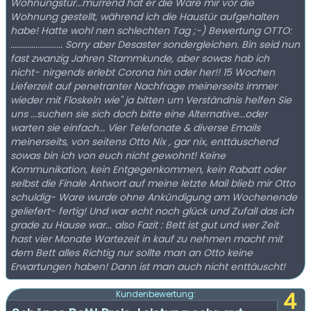
Wohnungstür...murrend hat er die Ware mir vor die
Wohnung gestellt, während ich die Haustür aufgehalten
habe! Hatte wohl nen schlechten Tag ;-) Bewertung OTTO:
......................... Sorry aber Desaster sondergleichen. Bin seid nun
fast zwanzig Jahren Stammkunde, aber sowas hab ich
nicht- nirgends erlebt Corona hin oder her!! 15 Wochen
Lieferzeit auf penetranter Nachfrage meinerseits immer
wieder mit Floskeln wie" ja bitten um Verständnis helfen Sie
uns ...suchen sie sich doch bitte eine Alternative...oder
warten sie einfach... Vier Telefonate & diverse Emails
meinerseits, von seitens Otto Nix , gar nix, enttäuschend
sowas bin ich von euch nicht gewohnt! Keine
Kommunikation, kein Entgegenkommen, kein Rabatt oder
selbst die Finale Antwort auf meine letzte Mail blieb mir Otto
schuldig- Ware wurde ohne Ankündigung am Wochenende
geliefert- fertig! Und war echt noch glück und Zufall das ich
grade zu Hause war... also Fazit : Bett ist gut und wer Zeit
hast vier Monate Wartezeit in kauf zu nehmen macht mit
dem Bett alles Richtig nur sollte man an Otto keine
Erwartungen haben! Dann ist man auch nicht enttäuscht!
4
Kundenbewertung: