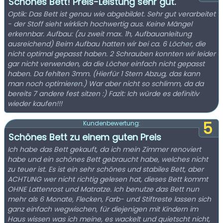
Schönes Bett! Preis-Leistung sehr gut.
Optik: Das Bett ist genau wie abgebildet. Sehr gut verarbeitet
- der Stoff sieht wirklich hochwertig aus. Keine Mängel
erkennbar. Aufbau: (zu zweit max. 1h, Aufbauanleitung
ausreichend) Beim Aufbau hatten wir bei ca. 6 Löcher, die
nicht optimal gepasst haben. 2 Schrauben konnten wir leider
gar nicht verwenden, da die Löcher einfach nicht gepasst
haben. Da fehlten 3mm. (Hierfür 1 Stern Abzug, das kann
man noch optimieren.) War aber nicht so schlimm, da da
bereits 7 andere fest sitzen :) Fazit: Ich würde es definitiv
wieder kaufen!!!
5
Kundenbewertung:
Schönes Bett zu einem guten Preis
Ich habe das Bett gekauft, da ich mein Zimmer renoviert
habe und ein schönes Bett gebraucht habe, welches nicht
zu teuer ist. Es ist ein sehr schönes und stabiles Bett, aber
ACHTUNG wer nicht richtig gelesen hat, dieses Bett kommt
OHNE Lattenrost und Matratze. Ich benutze das Bett nun
mehr als 6 Monate, Flecken, Farb- und Stiftreste lassen sich
ganz einfach wegwischen, für diejenigen mit Kindern im
Haus wissen was ich meine, es wackelt und quietscht nicht,