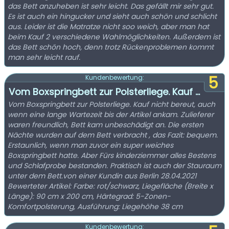
das Bett anzuheben ist sehr leicht. Das gefällt mir sehr gut.
Es ist auch ein hingucker und sieht auch schön und schlicht
aus. Leider ist die Matratze nicht soo weich, aber man hat
beim Kauf 2 verschiedene Wahlmöglichkeiten. Außerdem ist
das Bett schön hoch, denn trotz Rückenproblemen kommt
man sehr leicht rauf.
5
Kundenbewertung:
Vom Boxspringbett zur Polsterliege. Kauf ...
Vom Boxspringbett zur Polsterliege. Kauf nicht bereut, auch
wenn eine lange Wartezeit bis der Artikel ankam. Zulieferer
waren freundlich, Bett kam unbeschädigt an. Die ersten
Nächte wurden auf dem Bett verbracht , das Fazit: bequem.
Erstaunlich, wenn man zuvor ein super weiches
Boxspringbett hatte. Aber Fürs kinderziemmer alles Bestens
und Schlafprobe bestanden. Praktisch ist auch der Stauraum
unter dem Bett.von einer Kundin aus Berlin 28.04.2021
Bewerteter Artikel: Farbe: rot/schwarz, Liegefläche (Breite x
Länge): 90 cm x 200 cm, Härtegrad: 5-Zonen-
Komfortpolsterung, Ausführung: Liegehöhe 38 cm
Kundenbewertung: