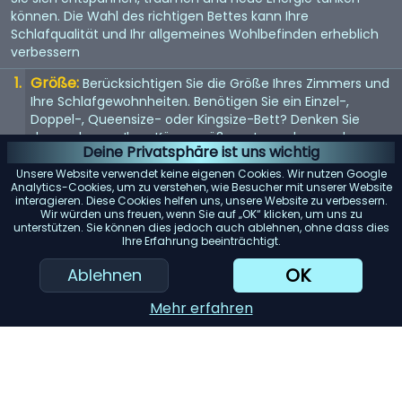
können. Die Wahl des richtigen Bettes kann Ihre
Schlafqualität und Ihr allgemeines Wohlbefinden erheblich
verbessern
Größe:
Berücksichtigen Sie die Größe Ihres Zimmers und
Ihre Schlafgewohnheiten. Benötigen Sie ein Einzel-,
Doppel-, Queensize- oder Kingsize-Bett? Denken Sie
daran, dass es Ihrer Körpergröße entsprechen und
Deine Privatsphäre ist uns wichtig
genügend Platz bieten sollte, wenn Sie es mit jemandem
teilen.
Unsere Website verwendet keine eigenen Cookies. Wir nutzen Google
Analytics-Cookies, um zu verstehen, wie Besucher mit unserer Website
Matratze:
interagieren. Diese Cookies helfen uns, unsere Website zu verbessern.
Die Matratze ist entscheidend für einen guten
Wir würden uns freuen, wenn Sie auf „OK“ klicken, um uns zu
Schlaf. Suchen Sie nach einer Matratze, die Ihr
unterstützen. Sie können dies jedoch auch ablehnen, ohne dass dies
Körpergewicht gleichmäßig verteilt und Ihren
Ihre Erfahrung beeinträchtigt.
Komfortvorlieben entspricht, sei es weich, mittel oder
OK
Ablehnen
fest.
Rahmenmaterial:
Das Material des Bettrahmens trägt
Mehr erfahren
zur Haltbarkeit und Ästhetik bei. Holz bietet ein klassisches
Aussehen, während Metallrahmen für ihre Langlebigkeit
bekannt sind. Gepolsterte Betten verleihen einen Hauch
von Luxus.