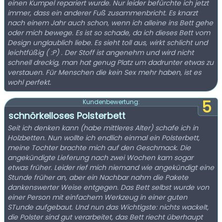
einen Kumpel repariert wurde. Nur leider befürchte ich jetzt
immer, dass ein anderer Fuß zusammenbricht. Es knarzt
nach einem Jahr auch schon, wenn ich alleine ins Bett gehe
oder mich bewege. Es ist so schade, da ich dieses Bett vom
Design unglaublich liebe. Es sieht toll aus, wirkt schlicht und
leichtfüßig ( :P) . Der Stoff ist angenehm und wird nicht
schnell dreckig, man hat genug Platz um dadrunter etwas zu
verstauen. Für Menschen die kein Sex mehr haben, ist es
wohl perfekt.
5
Kundenbewertung:
schnörkelloses Polsterbett
Seit ich denken kann (habe mittleres Alter) schafe ich in
Holzbetten. Nun wollte ich endlich einmal ein Polsterbett,
meine Tochter brachte mich auf den Geschmack. Die
angekündigte Lieferung nach zwei Wochen kam sogar
etwas früher. Leider rief mich niemand wie angekündigt eine
Stunde früher an, aber ein Nachbar nahm die Pakete
dankenswerter Weise entgegen. Das Bett selbst wurde von
einer Person mit einfachem Werkzeug in einer guten
STunde aufgebaut. Und nun das Wichtigste: nichts wackelt,
die Polster sind gut verarbeitet, das Bett riecht überhaupt