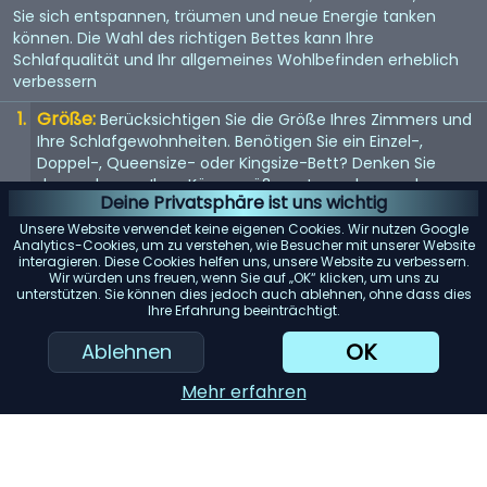
Sie sich entspannen, träumen und neue Energie tanken
können. Die Wahl des richtigen Bettes kann Ihre
Schlafqualität und Ihr allgemeines Wohlbefinden erheblich
verbessern
Größe:
Berücksichtigen Sie die Größe Ihres Zimmers und
Ihre Schlafgewohnheiten. Benötigen Sie ein Einzel-,
Doppel-, Queensize- oder Kingsize-Bett? Denken Sie
daran, dass es Ihrer Körpergröße entsprechen und
Deine Privatsphäre ist uns wichtig
genügend Platz bieten sollte, wenn Sie es mit jemandem
teilen.
Unsere Website verwendet keine eigenen Cookies. Wir nutzen Google
Analytics-Cookies, um zu verstehen, wie Besucher mit unserer Website
Matratze:
interagieren. Diese Cookies helfen uns, unsere Website zu verbessern.
Die Matratze ist entscheidend für einen guten
Wir würden uns freuen, wenn Sie auf „OK“ klicken, um uns zu
Schlaf. Suchen Sie nach einer Matratze, die Ihr
unterstützen. Sie können dies jedoch auch ablehnen, ohne dass dies
Körpergewicht gleichmäßig verteilt und Ihren
Ihre Erfahrung beeinträchtigt.
Komfortvorlieben entspricht, sei es weich, mittel oder
OK
Ablehnen
fest.
Rahmenmaterial:
Das Material des Bettrahmens trägt
Mehr erfahren
zur Haltbarkeit und Ästhetik bei. Holz bietet ein klassisches
Aussehen, während Metallrahmen für ihre Langlebigkeit
bekannt sind. Gepolsterte Betten verleihen einen Hauch
von Luxus.