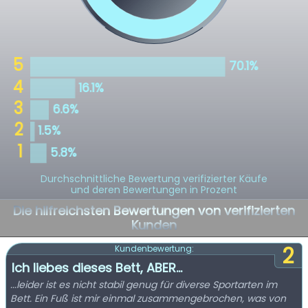
Durchschnittliche Bewertung verifizierter Käufe
und deren Bewertungen in Prozent
Die hilfreichsten Bewertungen von verifizierten
Kunden
2
Kundenbewertung:
Ich liebes dieses Bett, ABER...
...leider ist es nicht stabil genug für diverse Sportarten im
Bett. Ein Fuß ist mir einmal zusammengebrochen, was von