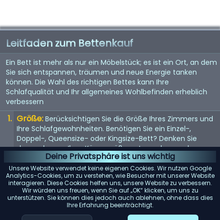
Leitfaden zum Bettenkauf
Ein Bett ist mehr als nur ein Möbelstück; es ist ein Ort, an dem
Sie sich entspannen, träumen und neue Energie tanken
können. Die Wahl des richtigen Bettes kann Ihre
Schlafqualität und Ihr allgemeines Wohlbefinden erheblich
verbessern
Größe:
Berücksichtigen Sie die Größe Ihres Zimmers und
Ihre Schlafgewohnheiten. Benötigen Sie ein Einzel-,
Doppel-, Queensize- oder Kingsize-Bett? Denken Sie
daran, dass es Ihrer Körpergröße entsprechen und
Deine Privatsphäre ist uns wichtig
genügend Platz bieten sollte, wenn Sie es mit jemandem
teilen.
Unsere Website verwendet keine eigenen Cookies. Wir nutzen Google
Analytics-Cookies, um zu verstehen, wie Besucher mit unserer Website
Matratze:
interagieren. Diese Cookies helfen uns, unsere Website zu verbessern.
Die Matratze ist entscheidend für einen guten
Wir würden uns freuen, wenn Sie auf „OK“ klicken, um uns zu
Schlaf. Suchen Sie nach einer Matratze, die Ihr
unterstützen. Sie können dies jedoch auch ablehnen, ohne dass dies
Körpergewicht gleichmäßig verteilt und Ihren
Ihre Erfahrung beeinträchtigt.
Komfortvorlieben entspricht, sei es weich, mittel oder