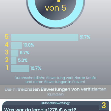
Durchschnittliche Bewertung verifizierter Käufe
und deren Bewertungen in Prozent
Die hilfreichsten Bewertungen von verifizierten
Kunden
3
Kundenbewertung:
Was war da jemals 1276 € wert?