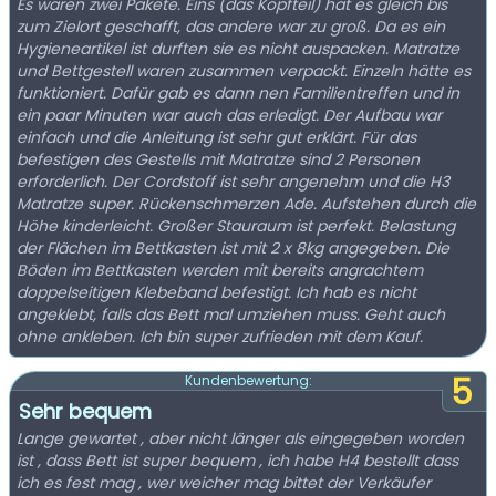
Es waren zwei Pakete. Eins (das Kopfteil) hat es gleich bis
zum Zielort geschafft, das andere war zu groß. Da es ein
Hygieneartikel ist durften sie es nicht auspacken. Matratze
und Bettgestell waren zusammen verpackt. Einzeln hätte es
funktioniert. Dafür gab es dann nen Familientreffen und in
ein paar Minuten war auch das erledigt. Der Aufbau war
einfach und die Anleitung ist sehr gut erklärt. Für das
befestigen des Gestells mit Matratze sind 2 Personen
erforderlich. Der Cordstoff ist sehr angenehm und die H3
Matratze super. Rückenschmerzen Ade. Aufstehen durch die
Höhe kinderleicht. Großer Stauraum ist perfekt. Belastung
der Flächen im Bettkasten ist mit 2 x 8kg angegeben. Die
Böden im Bettkasten werden mit bereits angrachtem
doppelseitigen Klebeband befestigt. Ich hab es nicht
angeklebt, falls das Bett mal umziehen muss. Geht auch
ohne ankleben. Ich bin super zufrieden mit dem Kauf.
5
Kundenbewertung:
Sehr bequem
Lange gewartet , aber nicht länger als eingegeben worden
ist , dass Bett ist super bequem , ich habe H4 bestellt dass
ich es fest mag , wer weicher mag bittet der Verkäufer