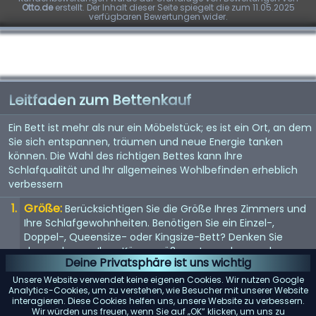
Otto.de
erstellt. Der Inhalt dieser Seite spiegelt die zum 11.05.2025
verfügbaren Bewertungen wider.
Leitfaden zum Bettenkauf
Ein Bett ist mehr als nur ein Möbelstück; es ist ein Ort, an dem
Sie sich entspannen, träumen und neue Energie tanken
können. Die Wahl des richtigen Bettes kann Ihre
Schlafqualität und Ihr allgemeines Wohlbefinden erheblich
verbessern
Größe:
Berücksichtigen Sie die Größe Ihres Zimmers und
Ihre Schlafgewohnheiten. Benötigen Sie ein Einzel-,
Doppel-, Queensize- oder Kingsize-Bett? Denken Sie
daran, dass es Ihrer Körpergröße entsprechen und
Deine Privatsphäre ist uns wichtig
genügend Platz bieten sollte, wenn Sie es mit jemandem
teilen.
Unsere Website verwendet keine eigenen Cookies. Wir nutzen Google
Analytics-Cookies, um zu verstehen, wie Besucher mit unserer Website
Matratze:
interagieren. Diese Cookies helfen uns, unsere Website zu verbessern.
Die Matratze ist entscheidend für einen guten
Wir würden uns freuen, wenn Sie auf „OK“ klicken, um uns zu