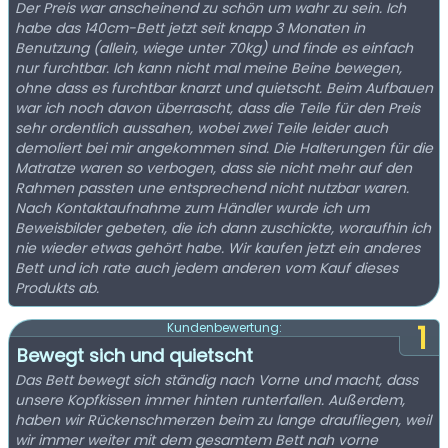
Der Preis war anscheinend zu schön um wahr zu sein. Ich
habe das 140cm-Bett jetzt seit knapp 3 Monaten in
Benutzung (allein, wiege unter 70kg) und finde es einfach
nur furchtbar. Ich kann nicht mal meine Beine bewegen,
ohne dass es furchtbar knarzt und quietscht. Beim Aufbauen
war ich noch davon überrascht, dass die Teile für den Preis
sehr ordentlich aussahen, wobei zwei Teile leider auch
demoliert bei mir angekommen sind. Die Halterungen für die
Matratze waren so verbogen, dass sie nicht mehr auf den
Rahmen passten une entsprechend nicht nutzbar waren.
Nach Kontaktaufnahme zum Händler wurde ich um
Beweisbilder gebeten, die ich dann zuschickte, woraufhin ich
nie wieder etwas gehört habe. Wir kaufen jetzt ein anderes
Bett und ich rate auch jedem anderen vom Kauf dieses
Produkts ab.
1
Kundenbewertung:
Bewegt sich und quietscht
Das Bett bewegt sich ständig nach Vorne und macht, dass
unsere Kopfkissen immer hinten runterfallen. Außerdem,
haben wir Rückenschmerzen beim zu lange draufliegen, weil
wir immer weiter mit dem gesamtem Bett nah vorne