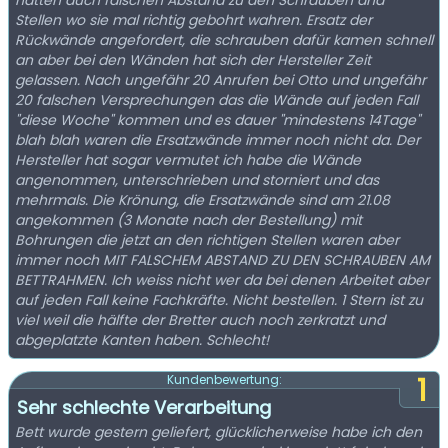
hatten auch falschen Abstand zu den Schrauben and
Stellen wo sie mal richtig gebohrt wahren. Ersatz der
Rückwände angefordert, die schrauben dafür kamen schnell
an aber bei den Wänden hat sich der Hersteller Zeit
gelassen. Nach ungefähr 20 Anrufen bei Otto und ungefähr
20 falschen Versprechungen das die Wände auf jeden Fall
"diese Woche" kommen und es dauer "mindestens 14Tage"
blah blah waren die Ersatzwände immer noch nicht da. Der
Hersteller hat sogar vermutet ich habe die Wände
angenommen, unterschrieben und storniert und das
mehrmals. Die Krönung, die Ersatzwände sind am 21.08
angekommen (3 Monate nach der Bestellung) mit
Bohrungen die jetzt an den richtigen Stellen waren aber
immer noch MIT FALSCHEM ABSTAND ZU DEN SCHRAUBEN AM
BETTRAHMEN. Ich weiss nicht wer da bei denen Arbeitet aber
auf jeden Fall keine Fachkräfte. Nicht bestellen. 1 Stern ist zu
viel weil die hälfte der Bretter auch noch zerkratzt und
abgeplatzte Kanten haben. Schlecht!
1
Kundenbewertung:
Sehr schlechte Verarbeitung
Bett wurde gestern geliefert, glücklicherweise habe ich den