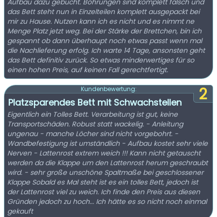
Aufbau dazu gebucht. Bohrungen sind komplett falsch und
das Bett steht nun in Einzelteilen komplett ausgepackt bei
mir zu Hause. Nutzen kann ich es nicht und es nimmt ne
Menge Platz jetzt weg. Bei der Stärke der Brettchen, bin ich
gespannt ob dann überhaupt noch etwas passt wenn mal
die Nachlieferung erfolg. Ich warte 14 Tage, ansonsten geht
das Bett definitiv zurück. So etwas minderwertiges für so
einen hohen Preis, auf keinen Fall gerechtfertigt.
2
Kundenbewertung:
Platzsparendes Bett mit Schwachstellen
Eigentlich ein Tolles Bett. Verarbeitung ist gut, keine
Transportschäden. Robust statt wackelig. - Anleitung
ungenau - manche Löcher sind nicht vorgebohrt. -
Wandbefestigung ist umständlich - Aufbau kostet sehr viele
Nerven - Lattenrost extrem weich !!! Kann nicht getauscht
werden da die Klappe um den Lattenrost herum geschraubt
wird. - sehr große unschöne Spaltmaße bei geschlossener
Klappe Sobald es Mal steht ist es ein tolles Bett, jedoch ist
der Lattenrost viel zu weich. Ich finde den Preis aus diesen
Gründen jedoch zu hoch... Ich hätte es so nicht noch einmal
gekauft