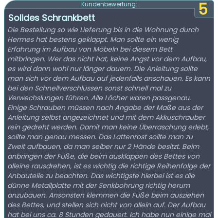
5
Kundenbewertung:
Solides Schrankbett
Die Bestellung so wie Lieferung bis in die Wohnung durch
Hermes hat bestens geklappt. Man sollte ein wenig
Erfahrung im Aufbau von Möbeln bei diesem Bett
mitbringen. Wer das nicht hat, keine Angst vor dem Aufbau,
es wird dann wohl nur länger dauern. Die Anleitung sollte
man sich vor dem Aufbau auf jedenfalls anschauen. Es kann
bei den Schnellverschlüssen sonst schnell mal zu
Verwechslungen führen. Alle Löcher waren passgenau.
Einige Schrauben müssen nach Angabe der Maße aus der
Anleitung selbst angezeichnet und mit dem Akkuschrauber
rein gedreht werden. Damit man keine Überraschung erlebt,
sollte man genau messen. Das Lattenrost sollte man zu
Zweit aufbauen, da man selber nur 2 Hände besitzt. Beim
anbringen der Füße, die beim ausklappen des Bettes von
alleine rausdrehen, ist es wichtig die richtige Reihenfolge der
Anbauteile zu beachten. Das wichtigste hierbei ist es die
dünne Metallplatte mit der Senkbohrung richtig herum
anzubauen. Ansonsten klemmen die Füße beim ausziehen
des Bettes, und stellen sich nicht von allein auf. Der Aufbau
hat bei uns ca. 8 Stunden gedauert. Ich habe nun einige mal