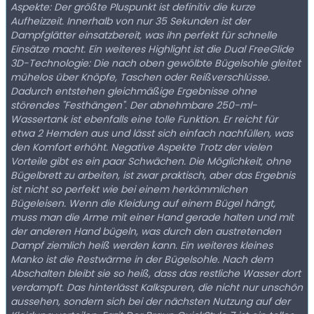
Aspekte: Der größte Pluspunkt ist definitiv die kurze
Aufheizzeit. Innerhalb von nur 35 Sekunden ist der
Dampfglätter einsatzbereit, was ihn perfekt für schnelle
Einsätze macht. Ein weiteres Highlight ist die Dual FreeGlide
3D-Technologie: Die nach oben gewölbte Bügelsohle gleitet
mühelos über Knöpfe, Taschen oder Reißverschlüsse.
Dadurch entstehen gleichmäßige Ergebnisse ohne
störendes "Festhängen". Der abnehmbare 250-ml-
Wassertank ist ebenfalls eine tolle Funktion. Er reicht für
etwa 2 Hemden aus und lässt sich einfach nachfüllen, was
den Komfort erhöht. Negative Aspekte Trotz der vielen
Vorteile gibt es ein paar Schwächen. Die Möglichkeit, ohne
Bügelbrett zu arbeiten, ist zwar praktisch, aber das Ergebnis
ist nicht so perfekt wie bei einem herkömmlichen
Bügeleisen. Wenn die Kleidung auf einem Bügel hängt,
muss man die Arme mit einer Hand gerade halten und mit
der anderen Hand bügeln, was durch den austretenden
Dampf ziemlich heiß werden kann. Ein weiteres kleines
Manko ist die Restwärme in der Bügelsohle. Nach dem
Abschalten bleibt sie so heiß, dass das restliche Wasser dort
verdampft. Das hinterlässt Kalkspuren, die nicht nur unschön
aussehen, sondern sich bei der nächsten Nutzung auf der