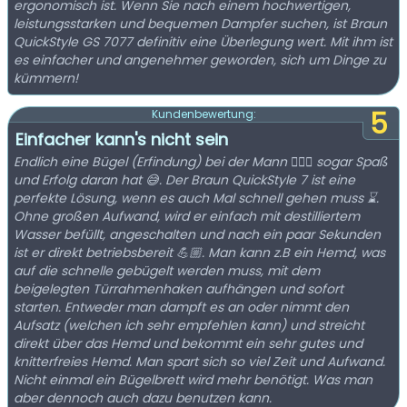
ergonomisch ist. Wenn Sie nach einem hochwertigen,
leistungsstarken und bequemen Dampfer suchen, ist Braun
QuickStyle GS 7077 definitiv eine Überlegung wert. Mit ihm ist
es einfacher und angenehmer geworden, sich um Dinge zu
kümmern!
5
Kundenbewertung:
Einfacher kann's nicht sein
Endlich eine Bügel (Erfindung) bei der Mann 🙋🏼‍♂️ sogar Spaß
und Erfolg daran hat 😅. Der Braun QuickStyle 7 ist eine
perfekte Lösung, wenn es auch Mal schnell gehen muss ⌛.
Ohne großen Aufwand, wird er einfach mit destilliertem
Wasser befüllt, angeschalten und nach ein paar Sekunden
ist er direkt betriebsbereit 💪🏼. Man kann z.B ein Hemd, was
auf die schnelle gebügelt werden muss, mit dem
beigelegten Türrahmenhaken aufhängen und sofort
starten. Entweder man dampft es an oder nimmt den
Aufsatz (welchen ich sehr empfehlen kann) und streicht
direkt über das Hemd und bekommt ein sehr gutes und
knitterfreies Hemd. Man spart sich so viel Zeit und Aufwand.
Nicht einmal ein Bügelbrett wird mehr benötigt. Was man
aber dennoch auch dazu benutzen kann.