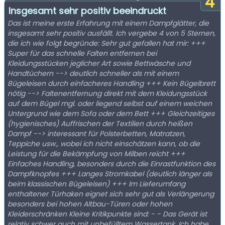
4
Insgesamt sehr positiv beeindruckt
Das ist meine erste Erfahrung mit einem Dampfglätter, die
insgesamt sehr positiv ausfällt. Ich vergebe 4 von 5 Sternen,
die ich wie folgt begründe: Sehr gut gefallen hat mir: +++
Super für das schnelle Falten entfernen bei
Kleidungsstücken jeglicher Art sowie Bettwäsche und
Handtüchern --> deutlich schneller als mit einem
Bügeleisen durch einfacheres Handling +++ Kein Bügelbrett
nötig --> Faltenentfernung direkt mit dem Kleidungsstück
auf dem Bügel mgl. oder liegend selbst auf einem weichen
Untergrund wie dem Sofa oder dem Bett +++ Gleichzeitiges
(hygienisches) Auffrischen der Textilien durch heißen
Dampf --> interessant für Polsterbetten, Matratzen,
Teppiche usw., wobei ich nicht einschätzen kann, ob die
Leistung für die Bekämpfung von Milben reicht +++
Einfaches Handling, besonders durch die Einrastfunktion des
Dampfknopfes +++ Langes Stromkabel (deutlich länger als
beim klassischen Bügeleisen) +++ Im Lieferumfang
enthaltener Türhaken eignet sich sehr gut als Verlängerung
besonders bei hohen Altbau-Türen oder hohen
Kleiderschränken Kleine Kritikpunkte sind: - - Das Gerät ist
relativ schwer auch mit unbefülltem Wassertank. Ich habe