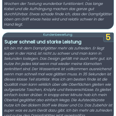
Wochen der Testung wunderbar funktioniert. Das lange
Kabel und die Aufhängung machen das ganze gut
durchführbar. Etwas schade finde ich, dass der Dampfglätter
oben am Griff etwas heiss wird und relativ schwer in der
Hand liegt.
5
Kundenbewertung:
Super schnell und starke Leistung
Ich bin mit dem Dampfglätter mehr als zufrieden. Er liegt
super in der Hand, ist nicht zu schwer und man kann in
Sekunden loslegen. Das Design gefällt mir auch sehr gut. Ich
nutze ihn jedes Mal wenn mal wieder meine Klamotten
zerknittert sind. Der Wassertank ist vollkommen ausreichend
wenn man schnell mal was glätten muss. In 35 Sekunden ist
dieses klasse Teil startklar. Was ich am besten finde ist die
Qualität man kann wirklich über alle Oberflächen gleiten wie
aufgesetzte Taschen, Knöpfe und Reisverschlüsse. Es gleitet
einfach locker drüber. In knapp einer Minute hab ich mein
Oberteil geglättet also einfach Mega. Die Aufsteckbürste
nutze ich bei dickem Stoff wie Blazer und Co. Das Zubehör ist
super was es zum Gerät dazu gibt. Ich bin mehr als zufrieden
und nutze den Dampfglätter jetzt regelmäßig.