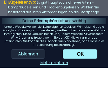
Bügeleisentyp:
Es gibt hauptsächlich zwei Arten -
Dampfbügeleisen und Trockenbügeleisen. Wählen Sie
basierend auf Ihren Anforderungen an die Stoffpflege.
Material der Bügelsohle:
Die Bügelsohle ist die Basis des
Deine Privatsphäre ist uns wichtig
Bügeleisens. Antihaftbeschichtung, Edelstahl und Keramik
Unsere Website verwendet keine eigenen Cookies. Wir nutzen Google
sind gängige Materialien. Jedes bietet unterschiedliche
Analytics-Cookies, um zu verstehen, wie Besucher mit unserer Website
interagieren. Diese Cookies helfen uns, unsere Website zu verbessern.
Gleiteigenschaften und Haltbarkeit.
Wir würden uns freuen, wenn Sie auf „OK“ klicken, um uns zu
unterstützen. Sie können dies jedoch auch ablehnen, ohne dass dies
Temperaturregelung:
Suchen Sie nach Bügeleisen mit
Ihre Erfahrung beeinträchtigt.
einstellbaren Temperatureinstellungen. So können Sie das
Bügeleisen sicher auf einer Vielzahl von Stoffen
OK
Ablehnen
verwenden.
Mehr erfahren
Dampfleistung:
Wenn Sie ein Dampfbügeleisen in
Betracht ziehen, prüfen Sie die Dampfleistung. Eine
höhere Dampfleistung kann das Bügeln schneller und
effizienter gestalten.
KI-Einkaufsassistent