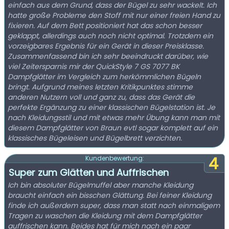
einfach aus dem Grund, dass der Bügel zu sehr wackelt. Ich
hatte große Probleme den Stoff mit nur einer freien Hand zu
fixieren. Auf dem Bett positioniert hat das schon besser
geklappt, allerdings auch noch nicht optimal. Trotzdem ein
vorzeigbares Ergebnis für ein Gerät in dieser Preisklasse.
Zusammenfassend bin ich sehr beeindruckt darüber, wie
viel Zeitersparnis mir der QuickStyle 7 GS 7077 BK
Dampfglätter im Vergleich zum herkömmlichen Bügeln
bringt. Aufgrund meines letzten Kritikpunktes stimme
anderen Nutzern voll und ganz zu, dass das Gerät die
perfekte Ergänzung zu einer klassischen Bügelstation ist. Je
nach Kleidungsstil und mit etwas mehr Übung kann man mit
diesem Dampfglätter von Braun evtl sogar komplett auf ein
klassisches Bügeleisen und Bügelbrett verzichten.
4
Kundenbewertung:
Super zum Glätten und Auffrischen
Ich bin absoluter Bügelmuffel aber manche Kleidung
braucht einfach ein bisschen Glättung. Bei feiner Kleidung
finde ich außerdem super, dass man statt nach einmaligem
Tragen zu waschen die Kleidung mit dem Dampfglätter
auffrischen kann. Beides hat für mich nach ein paar