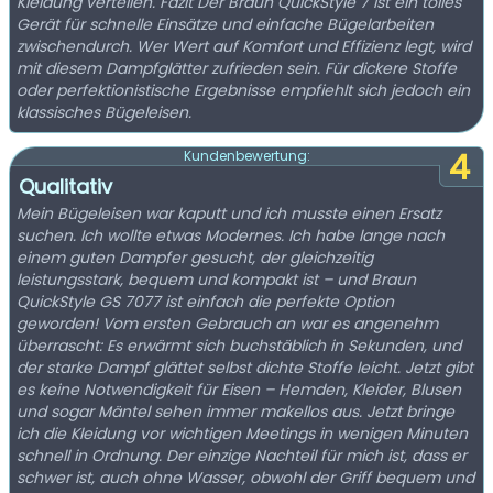
Kleidung verteilen. Fazit Der Braun QuickStyle 7 ist ein tolles
Gerät für schnelle Einsätze und einfache Bügelarbeiten
zwischendurch. Wer Wert auf Komfort und Effizienz legt, wird
mit diesem Dampfglätter zufrieden sein. Für dickere Stoffe
oder perfektionistische Ergebnisse empfiehlt sich jedoch ein
klassisches Bügeleisen.
4
Kundenbewertung:
Qualitativ
Mein Bügeleisen war kaputt und ich musste einen Ersatz
suchen. Ich wollte etwas Modernes. Ich habe lange nach
einem guten Dampfer gesucht, der gleichzeitig
leistungsstark, bequem und kompakt ist – und Braun
QuickStyle GS 7077 ist einfach die perfekte Option
geworden! Vom ersten Gebrauch an war es angenehm
überrascht: Es erwärmt sich buchstäblich in Sekunden, und
der starke Dampf glättet selbst dichte Stoffe leicht. Jetzt gibt
es keine Notwendigkeit für Eisen – Hemden, Kleider, Blusen
und sogar Mäntel sehen immer makellos aus. Jetzt bringe
ich die Kleidung vor wichtigen Meetings in wenigen Minuten
schnell in Ordnung. Der einzige Nachteil für mich ist, dass er
schwer ist, auch ohne Wasser, obwohl der Griff bequem und