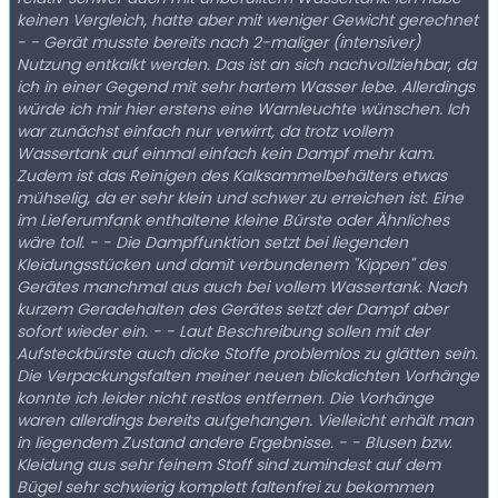
keinen Vergleich, hatte aber mit weniger Gewicht gerechnet
- - Gerät musste bereits nach 2-maliger (intensiver)
Nutzung entkalkt werden. Das ist an sich nachvollziehbar, da
ich in einer Gegend mit sehr hartem Wasser lebe. Allerdings
würde ich mir hier erstens eine Warnleuchte wünschen. Ich
war zunächst einfach nur verwirrt, da trotz vollem
Wassertank auf einmal einfach kein Dampf mehr kam.
Zudem ist das Reinigen des Kalksammelbehälters etwas
mühselig, da er sehr klein und schwer zu erreichen ist. Eine
im Lieferumfank enthaltene kleine Bürste oder Ähnliches
wäre toll. - - Die Dampffunktion setzt bei liegenden
Kleidungsstücken und damit verbundenem "Kippen" des
Gerätes manchmal aus auch bei vollem Wassertank. Nach
kurzem Geradehalten des Gerätes setzt der Dampf aber
sofort wieder ein. - - Laut Beschreibung sollen mit der
Aufsteckbürste auch dicke Stoffe problemlos zu glätten sein.
Die Verpackungsfalten meiner neuen blickdichten Vorhänge
konnte ich leider nicht restlos entfernen. Die Vorhänge
waren allerdings bereits aufgehangen. Vielleicht erhält man
in liegendem Zustand andere Ergebnisse. - - Blusen bzw.
Kleidung aus sehr feinem Stoff sind zumindest auf dem
Bügel sehr schwierig komplett faltenfrei zu bekommen