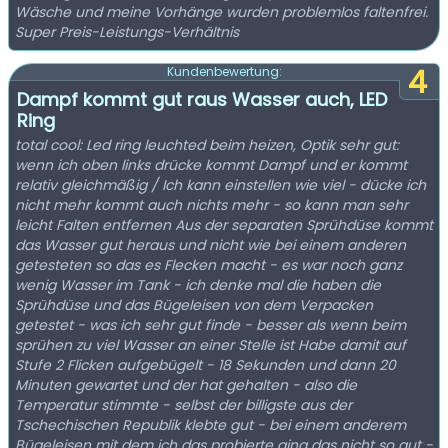
Wäsche und meine Vorhänge wurden problemlos faltenfrei.
Super Preis-Leistungs-Verhältnis
4
Kundenbewertung:
Dampf kommt gut raus Wasser auch, LED
Ring
total cool: Led ring leuchted beim heizen, Optik sehr gut:
wenn ich oben links drücke kommt Dampf und er kommt
relativ gleichmäßig / Ich kann einstellen wie viel - dücke ich
nicht mehr kommt auch nichts mehr - so kann man sehr
leicht Falten entfernen Aus der separaten Sprühdüse kommt
das Wasser gut heraus und nicht wie bei einem anderen
getesteten so das es Flecken macht - es war noch ganz
wenig Wasser im Tank - ich denke mal die haben die
Sprühdüse und das Bügeleisen von dem Verpacken
getestet - was ich sehr gut finde - besser als wenn beim
sprühen zu viel Wasser an einer Stelle ist Habe damit auf
Stufe 2 Flicken aufgebügelt - 18 Sekunden und dann 20
Minuten gewartet und der hat gehalten - also die
Temperatur stimmte - selbst der billigste aus der
Tschechischen Republik klebte gut - bei einem anderem
Bügeleisen mit dem ich das probierte ging das nicht so gut -