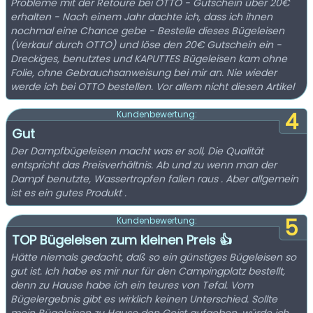
Probleme mit der Retoure bei OTTO - Gutschein über 20€
erhalten - Nach einem Jahr dachte ich, dass ich ihnen
nochmal eine Chance gebe - Bestelle dieses Bügeleisen
(Verkauf durch OTTO) und löse den 20€ Gutschein ein -
Dreckiges, benutztes und KAPUTTES Bügeleisen kam ohne
Folie, ohne Gebrauchsanweisung bei mir an. Nie wieder
werde ich bei OTTO bestellen. Vor allem nicht diesen Artikel
4
Kundenbewertung:
Gut
Der Dampfbügeleisen macht was er soll, Die Qualität
entspricht das Preisverhältnis. Ab und zu wenn man der
Dampf benutzte, Wassertropfen fallen raus . Aber allgemein
ist es ein gutes Produkt .
5
Kundenbewertung:
TOP Bügeleisen zum kleinen Preis 👍
Hätte niemals gedacht, daß so ein günstiges Bügeleisen so
gut ist. Ich habe es mir nur für den Campingplatz bestellt,
denn zu Hause habe ich ein teures von Tefal. Vom
Bügelergebnis gibt es wirklich keinen Unterschied. Sollte