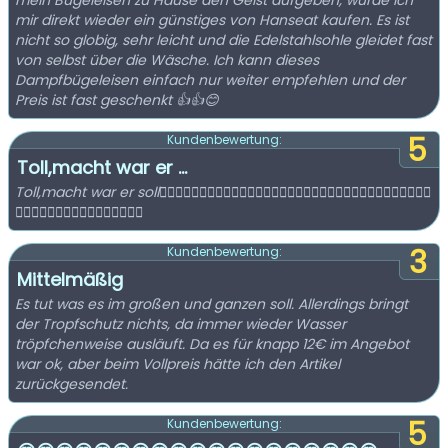
mein Bügeleisen zu Hause den Geist aufgeben, würde ich
mir direkt wieder ein günstiges von Hanseat kaufen. Es ist
nicht so globig, sehr leicht und die Edelstahlsohle gleidet fast
von selbst über die Wäsche. Ich kann dieses
Dampfbügeleisen einfach nur weiter empfehlen und der
Preis ist fast geschenkt 👍👍😊
5
Kundenbewertung:
Toll,macht war er ...
Toll,macht war er soll👍🏻👍🏻👍🏻👍🏻👍🏻👍🏻👍🏻👍🏻👍🏻👍🏻👍🏻👍🏻👍🏻👍🏻👍🏻👍🏻👍🏻
👍🏻👍🏻👍🏻👍🏻👍🏻👍🏻👍🏻👍🏻
3
Kundenbewertung:
Mittelmäßig
Es tut was es im großen und ganzen soll. Allerdings bringt
der Tropfschutz nichts, da immer wieder Wasser
tröpfchenweise ausläuft. Da es für knapp 12€ im Angebot
war ok, aber beim Vollpreis hätte ich den Artikel
zurückgesendet.
5
Kundenbewertung: