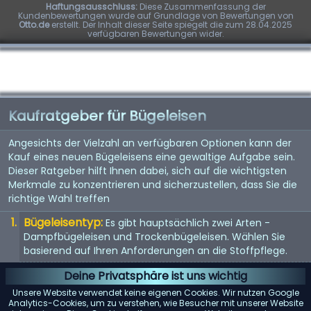
Haftungsausschluss:
Diese Zusammenfassung der
Kundenbewertungen wurde auf Grundlage von Bewertungen von
Otto.de
erstellt. Der Inhalt dieser Seite spiegelt die zum 28.04.2025
verfügbaren Bewertungen wider.
Kaufratgeber für Bügeleisen
Angesichts der Vielzahl an verfügbaren Optionen kann der
Kauf eines neuen Bügeleisens eine gewaltige Aufgabe sein.
Dieser Ratgeber hilft Ihnen dabei, sich auf die wichtigsten
Merkmale zu konzentrieren und sicherzustellen, dass Sie die
richtige Wahl treffen
Bügeleisentyp:
Es gibt hauptsächlich zwei Arten -
Dampfbügeleisen und Trockenbügeleisen. Wählen Sie
basierend auf Ihren Anforderungen an die Stoffpflege.
Material der Bügelsohle:
Die Bügelsohle ist die Basis des
Deine Privatsphäre ist uns wichtig
Bügeleisens. Antihaftbeschichtung, Edelstahl und Keramik
Unsere Website verwendet keine eigenen Cookies. Wir nutzen Google
sind gängige Materialien. Jedes bietet unterschiedliche
Analytics-Cookies, um zu verstehen, wie Besucher mit unserer Website