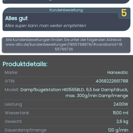
5
Kundenbewertung:
Alles gut
Alles super kann man weiter empfehlen
Alle Kundenbewertungen finden Sie unter der folgenden Adresse:
www.otto.de/kundenbewertungen/1855798878/#variationId=18
55799726
Produktdetails:
Marke:
Hanseatic
GTIN:
4068222661788
Modell:
Dampfbügelstation HIS1565BLD, 6,5 bar Dampfdruck,
max. 300g/min Dampfmenge
Leistung
2400W
Wassertank
1500 ml
Gewicht
2,6 kg
Dauerdampfmenge
120 g/min