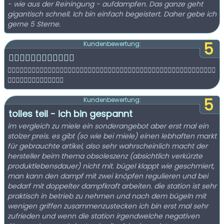
- wie aus der Reiningung - aufdampfen. Das ganze geht
gigantisch schnell. Ich bin einfach begeistert. Daher gebe ich
gerne 5 Sterne.
5
Kundenbewertung:
👍🏼👍🏼👍🏼👍🏼👍🏼👍🏼
👍🏼👍🏼👍🏼👍🏼👍🏼👍🏼👍🏼👍🏼👍🏼👍🏼👍🏼👍🏼👍🏼👍🏼👍🏼👍🏼👍🏼👍🏼👍🏼👍🏼👍🏼👍🏼👍🏼👍🏼👍🏼👍🏼
👍🏼👍🏼👍🏼👍🏼👍🏼👍🏼👍🏼
5
Kundenbewertung:
tolles teil - ich bin gespannt
im vergleich zu miele ein sonderangebot aber erst mal ein
stolzer preis. es gibt (so wie bei miele) einen lebhaften markt
für gebrauchte artikel, also sehr wahrscheinlich macht der
hersteller beim thema obsoleszenz (absichtlich verkürzte
produktlebensdauer) nicht mit. bügel klappt wie geschmiert,
man kann den dampf mit zwei knöpfen regulieren und bei
bedarf mit doppelter dampfkraft arbeiten. die station ist sehr
praktisch in betrieb zu nehmen und nach dem bügeln mit
wenigen griffen zusammenzustecken ich bin erst mal sehr
zufrieden und wenn die station irgendwelche negativen