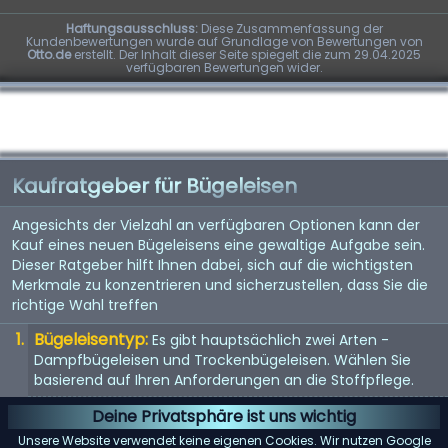
Haftungsausschluss:
Diese Zusammenfassung der
Kundenbewertungen wurde auf Grundlage von Bewertungen von
Otto.de
erstellt. Der Inhalt dieser Seite spiegelt die zum 29.04.2025
verfügbaren Bewertungen wider.
Kaufratgeber für Bügeleisen
Angesichts der Vielzahl an verfügbaren Optionen kann der
Kauf eines neuen Bügeleisens eine gewaltige Aufgabe sein.
Dieser Ratgeber hilft Ihnen dabei, sich auf die wichtigsten
Merkmale zu konzentrieren und sicherzustellen, dass Sie die
richtige Wahl treffen
Bügeleisentyp:
Es gibt hauptsächlich zwei Arten -
Dampfbügeleisen und Trockenbügeleisen. Wählen Sie
basierend auf Ihren Anforderungen an die Stoffpflege.
Material der Bügelsohle:
Die Bügelsohle ist die Basis des
Deine Privatsphäre ist uns wichtig
Bügeleisens. Antihaftbeschichtung, Edelstahl und Keramik
Unsere Website verwendet keine eigenen Cookies. Wir nutzen Google