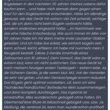
Bügeleisen in den nächsten 30 Jahren meines Lebens dafür
kaufen kann ... und habe mich damals dann gegen einen
Kauf für den Bügelautomat entschieden. Hätte ich allerdings
gewusst, wie das Gerät mir extrem viel Zeit schenkt, wichtige
Zeit, die ich dann nicht beim Bügeln verbracht hätte,
sondern anderstwo eingesetzt hätte, ....im Nachhinein war
das eine falsche Entscheidung. Wie auch immer im Alter von
50 Jahren habe ich mir dann meine erste Laurastar-Station
geleistet. Und ich habe live erlebt, wie einfach bügeln sein
kann: schnell, leicht, effizient. Ich habe mir nunmehr mein 3.
Neugerät bestellt. (diese 3 Geräte innerhalb eines
Zeitraumes von 18 Jahren). Dem Vorwurf, das Gerät wäre zu
extrem laut, kann ich nicht zustimmen. Das neue Gerät ist
nach meinem heutigen ersten Testbügeln - extrem leise. Ja,
die früheren Geräte, ja die waren laut. M.E. hat der Hersteller
da sehr viel getan, und den Geräuschpegel enorm reduziert.
Das Bügeln geht optimal vonstatten. z.B. kann ich eine
Tischdecke/Handtücher/ Bettwäsche klein zusammenlegen
und dann komplett durchbügeln. Das Ergebnis ist
einwandfrei. Alles wunderschön gebügelt ohne Falten. Ein
Oberhemd/eine Bluse ist blitzschnell gebügelt usw. usw. Ja,
Kleidung, die verdrück ist, kann man wunderschön profihaft