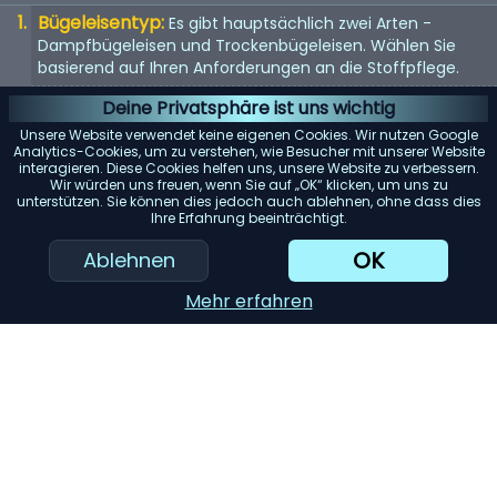
Bügeleisentyp:
Es gibt hauptsächlich zwei Arten -
Dampfbügeleisen und Trockenbügeleisen. Wählen Sie
basierend auf Ihren Anforderungen an die Stoffpflege.
Material der Bügelsohle:
Die Bügelsohle ist die Basis des
Deine Privatsphäre ist uns wichtig
Bügeleisens. Antihaftbeschichtung, Edelstahl und Keramik
Unsere Website verwendet keine eigenen Cookies. Wir nutzen Google
sind gängige Materialien. Jedes bietet unterschiedliche
Analytics-Cookies, um zu verstehen, wie Besucher mit unserer Website
interagieren. Diese Cookies helfen uns, unsere Website zu verbessern.
Gleiteigenschaften und Haltbarkeit.
Wir würden uns freuen, wenn Sie auf „OK“ klicken, um uns zu
unterstützen. Sie können dies jedoch auch ablehnen, ohne dass dies
Temperaturregelung:
Suchen Sie nach Bügeleisen mit
Ihre Erfahrung beeinträchtigt.
einstellbaren Temperatureinstellungen. So können Sie das
Bügeleisen sicher auf einer Vielzahl von Stoffen
OK
Ablehnen
verwenden.
Mehr erfahren
Dampfleistung:
Wenn Sie ein Dampfbügeleisen in
Betracht ziehen, prüfen Sie die Dampfleistung. Eine
höhere Dampfleistung kann das Bügeln schneller und
effizienter gestalten.
KI-Einkaufsassistent