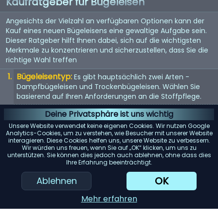
Kaufratgeber für Bügeleisen
Angesichts der Vielzahl an verfügbaren Optionen kann der
Kauf eines neuen Bügeleisens eine gewaltige Aufgabe sein.
Dieser Ratgeber hilft Ihnen dabei, sich auf die wichtigsten
Merkmale zu konzentrieren und sicherzustellen, dass Sie die
richtige Wahl treffen
Bügeleisentyp:
Es gibt hauptsächlich zwei Arten -
Dampfbügeleisen und Trockenbügeleisen. Wählen Sie
basierend auf Ihren Anforderungen an die Stoffpflege.
Material der Bügelsohle:
Die Bügelsohle ist die Basis des
Deine Privatsphäre ist uns wichtig
Bügeleisens. Antihaftbeschichtung, Edelstahl und Keramik
Unsere Website verwendet keine eigenen Cookies. Wir nutzen Google
sind gängige Materialien. Jedes bietet unterschiedliche
Analytics-Cookies, um zu verstehen, wie Besucher mit unserer Website
interagieren. Diese Cookies helfen uns, unsere Website zu verbessern.
Gleiteigenschaften und Haltbarkeit.
Wir würden uns freuen, wenn Sie auf „OK“ klicken, um uns zu
unterstützen. Sie können dies jedoch auch ablehnen, ohne dass dies
Temperaturregelung:
Suchen Sie nach Bügeleisen mit
Ihre Erfahrung beeinträchtigt.
einstellbaren Temperatureinstellungen. So können Sie das
Bügeleisen sicher auf einer Vielzahl von Stoffen
OK
Ablehnen
verwenden.
Mehr erfahren
Dampfleistung:
Wenn Sie ein Dampfbügeleisen in
Betracht ziehen, prüfen Sie die Dampfleistung. Eine