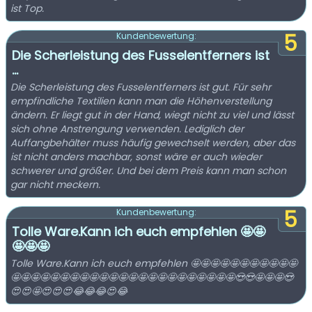
ist Top.
5
Kundenbewertung:
Die Scherleistung des Fusselentferners ist
...
Die Scherleistung des Fusselentferners ist gut. Für sehr
empfindliche Textilien kann man die Höhenverstellung
ändern. Er liegt gut in der Hand, wiegt nicht zu viel und lässt
sich ohne Anstrengung verwenden. Lediglich der
Auffangbehälter muss häufig gewechselt werden, aber das
ist nicht anders machbar, sonst wäre er auch wieder
schwerer und größer. Und bei dem Preis kann man schon
gar nicht meckern.
5
Kundenbewertung:
Tolle Ware.Kann ich euch empfehlen 🤩🤩
🤩🤩🤩
Tolle Ware.Kann ich euch empfehlen 🤩🤩🤩🤩🤩🤩🤩🤩🤩🤩🤩
🤩🤩🤩🤩🤩🤩🤩🤩🤩🤩🤩🤩🤩🤩🤩🤩🤩🤩🤩🤩🤩🤩🤩😍😍🤩🤩🤩😍
😍😍🤩😍😍😍😂😂😂😍😂