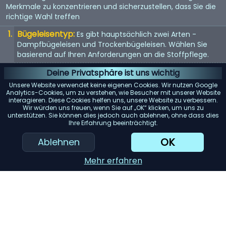
Merkmale zu konzentrieren und sicherzustellen, dass Sie die
richtige Wahl treffen
Bügeleisentyp:
Es gibt hauptsächlich zwei Arten -
Dampfbügeleisen und Trockenbügeleisen. Wählen Sie
basierend auf Ihren Anforderungen an die Stoffpflege.
Material der Bügelsohle:
Die Bügelsohle ist die Basis des
Deine Privatsphäre ist uns wichtig
Bügeleisens. Antihaftbeschichtung, Edelstahl und Keramik
Unsere Website verwendet keine eigenen Cookies. Wir nutzen Google
sind gängige Materialien. Jedes bietet unterschiedliche
Analytics-Cookies, um zu verstehen, wie Besucher mit unserer Website
interagieren. Diese Cookies helfen uns, unsere Website zu verbessern.
Gleiteigenschaften und Haltbarkeit.
Wir würden uns freuen, wenn Sie auf „OK“ klicken, um uns zu
unterstützen. Sie können dies jedoch auch ablehnen, ohne dass dies
Temperaturregelung:
Suchen Sie nach Bügeleisen mit
Ihre Erfahrung beeinträchtigt.
einstellbaren Temperatureinstellungen. So können Sie das
Bügeleisen sicher auf einer Vielzahl von Stoffen
OK
Ablehnen
verwenden.
Mehr erfahren
Dampfleistung:
Wenn Sie ein Dampfbügeleisen in
Betracht ziehen, prüfen Sie die Dampfleistung. Eine
höhere Dampfleistung kann das Bügeln schneller und
effizienter gestalten.
KI-Einkaufsassistent