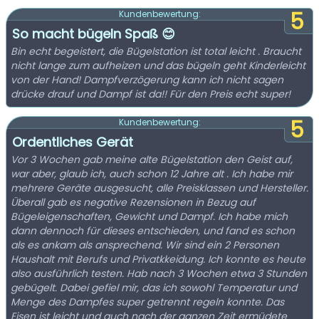
5
Kundenbewertung:
So macht bügeln Spaß 😊
Bin echt begeistert, die Bügelstation ist total leicht . Braucht
nicht lange zum aufheizen und das bügeln geht Kinderleicht
von der Hand! Dampfverzögerung kann ich nicht sagen
drücke drauf und Dampf ist da!! Für den Preis echt super!
5
Kundenbewertung:
Ordentliches Gerät
Vor 3 Wochen gab meine alte Bügelstation den Geist auf,
war aber, glaub ich, auch schon 12 Jahre alt . Ich habe mir
mehrere Geräte ausgesucht, alle Preisklassen und Hersteller.
Überall gab es negative Rezensionen in Bezug auf
Bügeleigenschaften, Gewicht und Dampf. Ich habe mich
dann dennoch für dieses entschieden, und fand es schon
als es ankam als ansprechend. Wir sind ein 2 Personen
Haushalt mit Berufs und Privatkkeidung. Ich konnte es heute
also ausführlich testen. Hab nach 3 Wochen etwa 3 Stunden
gebügelt. Dabei gefiel mir, das ich sowohl Temperatur und
Menge des Dampfes super getrennt regeln konnte. Das
Eisen ist leicht und auch nach der ganzen Zeit ermüdete