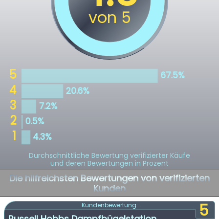
Durchschnittliche Bewertung verifizierter Käufe
und deren Bewertungen in Prozent
Die hilfreichsten Bewertungen von verifizierten
Kunden
5
Kundenbewertung:
Russell Hobbs Dampfbügelstation