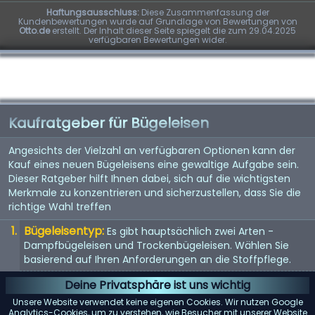
Haftungsausschluss:
Diese Zusammenfassung der
Kundenbewertungen wurde auf Grundlage von Bewertungen von
Otto.de
erstellt. Der Inhalt dieser Seite spiegelt die zum 29.04.2025
verfügbaren Bewertungen wider.
Kaufratgeber für Bügeleisen
Angesichts der Vielzahl an verfügbaren Optionen kann der
Kauf eines neuen Bügeleisens eine gewaltige Aufgabe sein.
Dieser Ratgeber hilft Ihnen dabei, sich auf die wichtigsten
Merkmale zu konzentrieren und sicherzustellen, dass Sie die
richtige Wahl treffen
Bügeleisentyp:
Es gibt hauptsächlich zwei Arten -
Dampfbügeleisen und Trockenbügeleisen. Wählen Sie
basierend auf Ihren Anforderungen an die Stoffpflege.
Material der Bügelsohle:
Die Bügelsohle ist die Basis des
Deine Privatsphäre ist uns wichtig
Bügeleisens. Antihaftbeschichtung, Edelstahl und Keramik
Unsere Website verwendet keine eigenen Cookies. Wir nutzen Google
sind gängige Materialien. Jedes bietet unterschiedliche
Analytics-Cookies, um zu verstehen, wie Besucher mit unserer Website