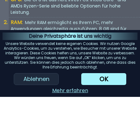
AMDs Ryzen-Serie sind beliebte Optionen für hohe
Leistung.
RAM:
Mehr RAM ermöglicht es Ihrem PC, mehr
Anwendungen gleichzeitig auszuführen. 8 GB sind für
grundlegende Aufgaben geeignet, während 16 GB oder
Deine Privatsphäre ist uns wichtig
mehr ideal für anspruchsvolle Anwendungen sind.
Unsere Website verwendet keine eigenen Cookies. Wir nutzen Google
Analytics-Cookies, um zu verstehen, wie Besucher mit unserer Website
Speicher:
SSDs bieten eine schnellere Leistung als
interagieren. Diese Cookies helfen uns, unsere Website zu verbessern.
herkömmliche Festplatten. Erwägen Sie einen PC mit
Wir würden uns freuen, wenn Sie auf „OK“ klicken, um uns zu
unterstützen. Sie können dies jedoch auch ablehnen, ohne dass dies
mindestens einer 256 GB SSD für ein reaktionsschnelles
Ihre Erfahrung beeinträchtigt.
Erlebnis.
OK
Ablehnen
Grafikkarte:
Wenn Sie Spiele spielen oder grafikintensive
Arbeiten ausführen möchten, ist eine dedizierte
Mehr erfahren
Grafikkarte ein Muss.
KI-Einkaufsassistent