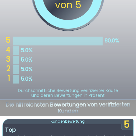
Durchschnittliche Bewertung verifizierter Käufe
und deren Bewertungen in Prozent
Die hilfreichsten Bewertungen von verifizierten
Kunden
5
Kundenbewertung:
Top