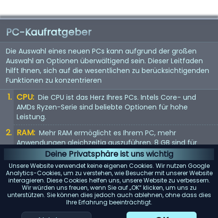
PC-Kaufratgeber
Die Auswahl eines neuen PCs kann aufgrund der großen
Auswahl an Optionen überwältigend sein. Dieser Leitfaden
hilft Ihnen, sich auf die wesentlichen zu berücksichtigenden
Funktionen zu konzentrieren
CPU:
Die CPU ist das Herz Ihres PCs. Intels Core- und
AMDs Ryzen-Serie sind beliebte Optionen für hohe
Leistung.
RAM:
Mehr RAM ermöglicht es Ihrem PC, mehr
Anwendungen gleichzeitig auszuführen. 8 GB sind für
grundlegende Aufgaben geeignet, während 16 GB oder
Deine Privatsphäre ist uns wichtig
mehr ideal für anspruchsvolle Anwendungen sind.
Unsere Website verwendet keine eigenen Cookies. Wir nutzen Google
Analytics-Cookies, um zu verstehen, wie Besucher mit unserer Website
Speicher:
SSDs bieten eine schnellere Leistung als
interagieren. Diese Cookies helfen uns, unsere Website zu verbessern.
herkömmliche Festplatten. Erwägen Sie einen PC mit
Wir würden uns freuen, wenn Sie auf „OK“ klicken, um uns zu
unterstützen. Sie können dies jedoch auch ablehnen, ohne dass dies
mindestens einer 256 GB SSD für ein reaktionsschnelles
Ihre Erfahrung beeinträchtigt.
Erlebnis.